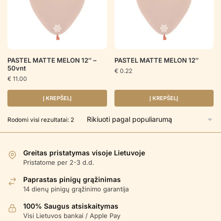
PASTEL MATTE MELON 12″ –
PASTEL MATTE MELON 12″
50vnt
€
0.22
€
11.00
Į KREPŠELĮ
Į KREPŠELĮ
Rūšiuojama
Rodomi visi rezultatai: 2
pagal
populiarumą
Greitas pristatymas visoje Lietuvoje
Pristatome per 2-3 d.d.
Paprastas pinigų grąžinimas
14 dienų pinigų grąžinimo garantija
100% Saugus atsiskaitymas
Visi Lietuvos bankai / Apple Pay