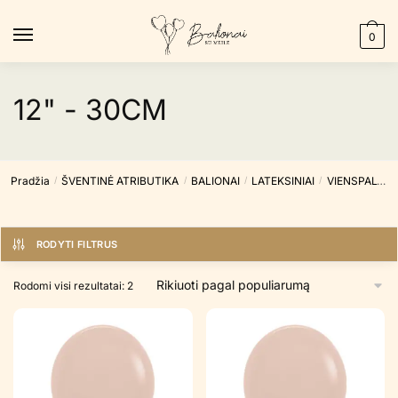
Skip
Skip
to
to
0
navigation
content
12" - 30CM
Pradžia
ŠVENTINĖ ATRIBUTIKA
BALIONAI
LATEKSINIAI
VIENSPALVIAI
/
/
/
/
RODYTI FILTRUS
Rūšiuojama
Rodomi visi rezultatai: 2
pagal
populiarumą