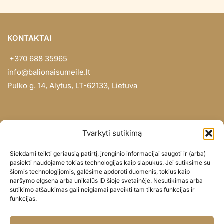
KONTAKTAI
+370 688 35965
info@balionaisumeile.lt
Pulko g. 14, Alytus, LT-62133, Lietuva
INFORMACIJA
Tvarkyti sutikimą
Apie mus
Siekdami teikti geriausią patirtį, įrenginio informacijai saugoti ir (arba)
Didmena
pasiekti naudojame tokias technologijas kaip slapukus. Jei sutiksime su
šiomis technologijomis, galėsime apdoroti duomenis, tokius kaip
Darbų portfolio
naršymo elgsena arba unikalūs ID šioje svetainėje. Nesutikimas arba
Privatumo politika
sutikimo atšaukimas gali neigiamai paveikti tam tikras funkcijas ir
funkcijas.
Parduotuvės politika
SOC. TINKLAI