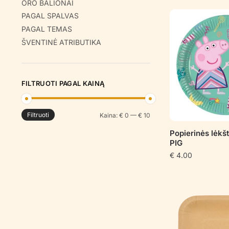
ORO BALIONAI
PAGAL SPALVAS
PAGAL TEMAS
ŠVENTINĖ ATRIBUTIKA
FILTRUOTI PAGAL KAINĄ
Filtruoti
Min
Maks
Kaina:
€ 0
—
€ 10
kaina
kaina
Popierinės lėkš
PIG
€
4.00