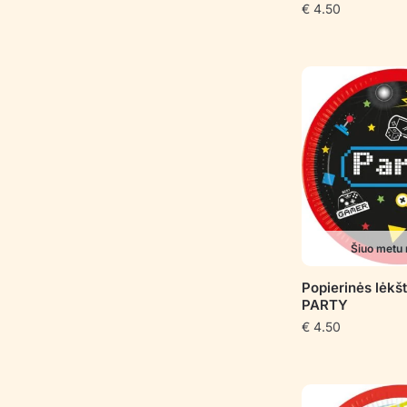
€
4.50
Šiuo metu 
Popierinės lėk
PARTY
€
4.50