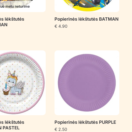
iuo metu neturime
ės lėkštutės
Popierinės lėkštutės BATMAN
MAN
€
4.90
ės lėkštutės
Popierinės lėkštutės PURPLE
N PASTEL
€
2.50