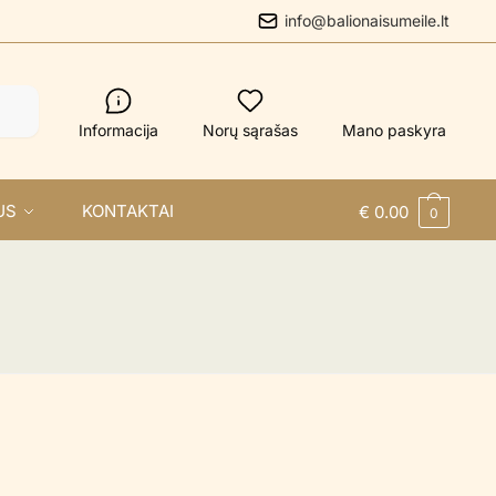
info@balionaisumeile.lt
Informacija
Norų sąrašas
Mano paskyra
US
KONTAKTAI
€
0.00
0