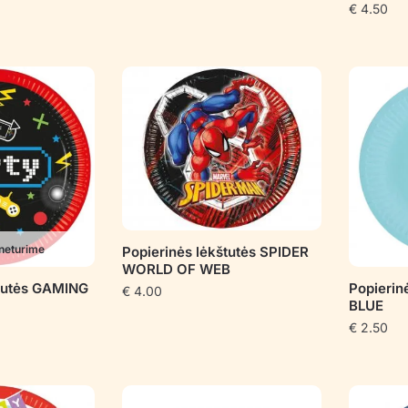
€
4.50
neturime
Popierinės lėkštutės SPIDER
WORLD OF WEB
štutės GAMING
Popierin
€
4.00
BLUE
€
2.50