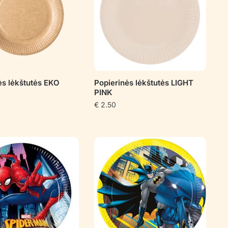
ės lėkštutės EKO
Popierinės lėkštutės LIGHT
PINK
€
2.50