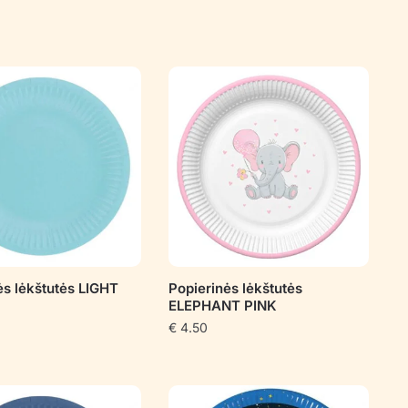
ės lėkštutės LIGHT
Popierinės lėkštutės
ELEPHANT PINK
€
4.50