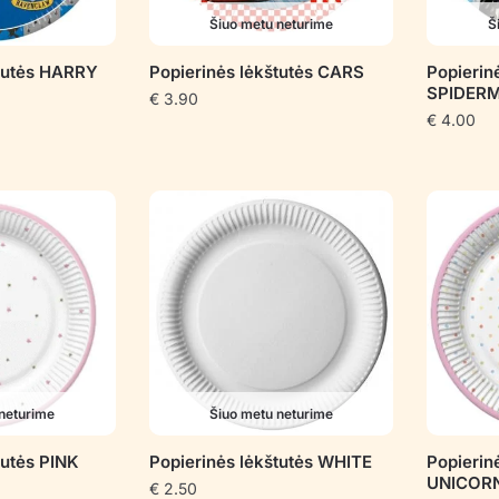
Šiuo metu neturime
Š
štutės HARRY
Popierinės lėkštutės CARS
Popierin
SPIDER
€
3.90
€
4.00
neturime
Šiuo metu neturime
tutės PINK
Popierinės lėkštutės WHITE
Popierin
UNICOR
€
2.50