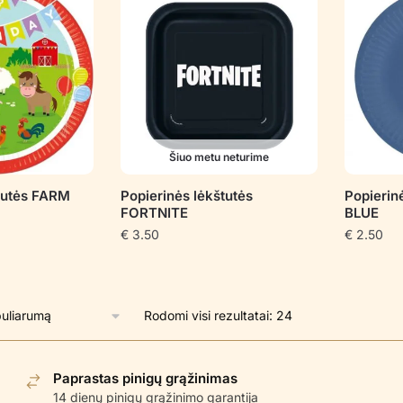
Šiuo metu neturime
štutės FARM
Popierinės lėkštutės
Popierin
FORTNITE
BLUE
€
3.50
€
2.50
Rūšiuojama
Rodomi visi rezultatai: 24
pagal
populiarumą
Paprastas pinigų grąžinimas
14 dienų pinigų grąžinimo garantija