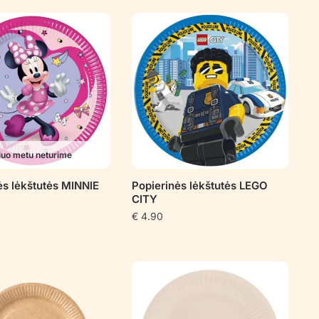
iuo metu neturime
ės lėkštutės MINNIE
Popierinės lėkštutės LEGO
CITY
€
4.90