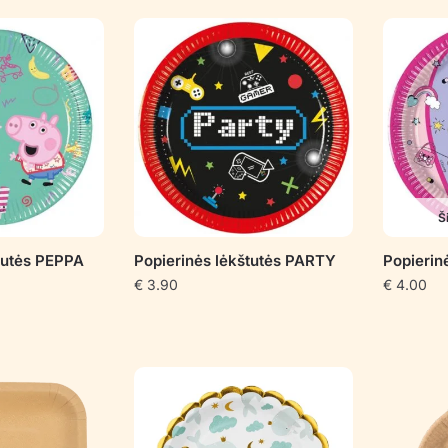
pagal
populiarumą
Š
tutės PEPPA
Popierinės lėkštutės PARTY
Popierin
€
3.90
€
4.00