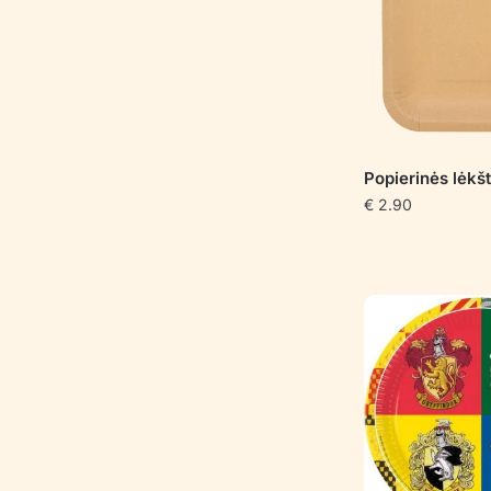
Popierinės lėk
€
2.90