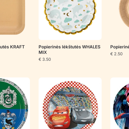
štutės KRAFT
Popierinės lėkštutės WHALES
Popierin
MIX
€
2.50
€
3.50