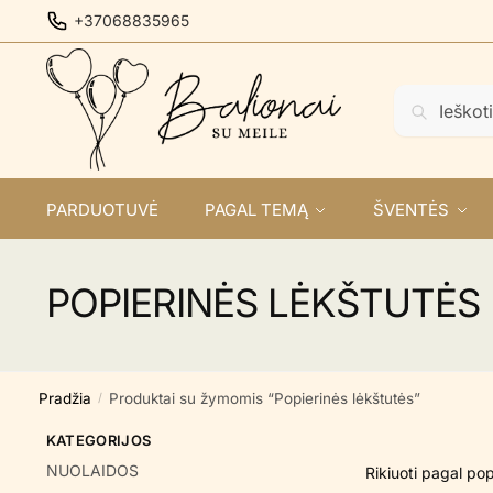
Skip
Skip
+37068835965
to
to
navigation
content
Ieškoti:
Ieškoti
PARDUOTUVĖ
PAGAL TEMĄ
ŠVENTĖS
POPIERINĖS LĖKŠTUTĖS
Pradžia
Produktai su žymomis “Popierinės lėkštutės”
/
KATEGORIJOS
NUOLAIDOS