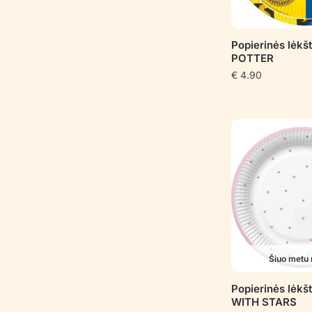
Popierinės lėk
POTTER
€
4.90
Šiuo metu 
Popierinės lėkš
WITH STARS