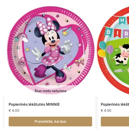
Šiuo metu neturime
Popierinės lėkštutės MINNIE
Popierinės lėk
€
4.00
€
4.50
Praneškite, kai bus