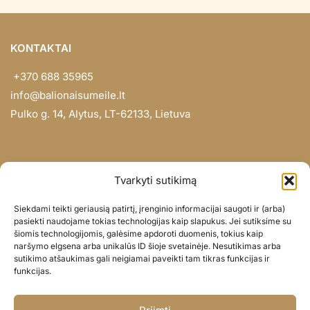
KONTAKTAI
+370 688 35965
info@balionaisumeile.lt
Pulko g. 14, Alytus, LT-62133, Lietuva
INFORMACIJA
Tvarkyti sutikimą
Apie mus
Siekdami teikti geriausią patirtį, įrenginio informacijai saugoti ir (arba)
Didmena
pasiekti naudojame tokias technologijas kaip slapukus. Jei sutiksime su
šiomis technologijomis, galėsime apdoroti duomenis, tokius kaip
Darbų portfolio
naršymo elgsena arba unikalūs ID šioje svetainėje. Nesutikimas arba
Privatumo politika
sutikimo atšaukimas gali neigiamai paveikti tam tikras funkcijas ir
funkcijas.
Parduotuvės politika
SOC. TINKLAI