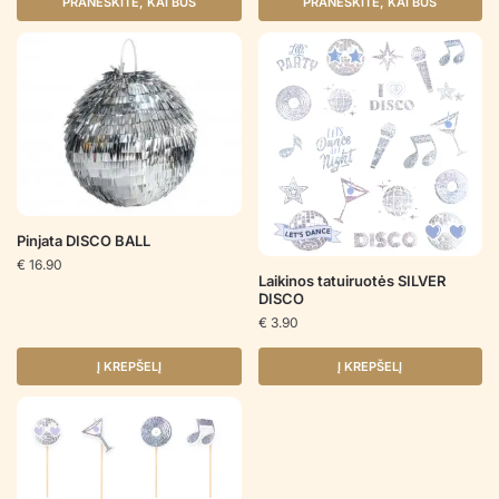
PRANEŠKITE, KAI BUS
PRANEŠKITE, KAI BUS
Pinjata DISCO BALL
€
16.90
Laikinos tatuiruotės SILVER
DISCO
€
3.90
Į KREPŠELĮ
Į KREPŠELĮ