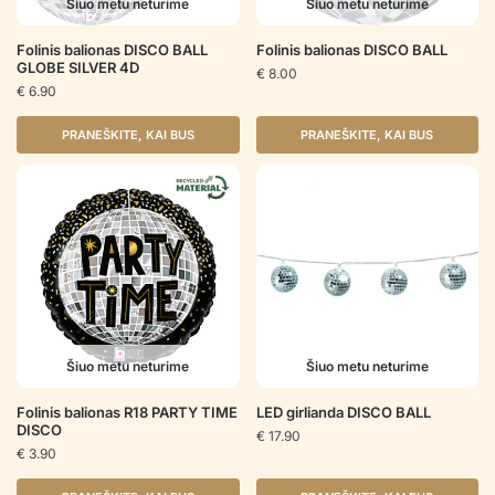
Šiuo metu neturime
Šiuo metu neturime
Folinis balionas DISCO BALL
Folinis balionas DISCO BALL
GLOBE SILVER 4D
€
8.00
€
6.90
PRANEŠKITE, KAI BUS
PRANEŠKITE, KAI BUS
Šiuo metu neturime
Šiuo metu neturime
Folinis balionas R18 PARTY TIME
LED girlianda DISCO BALL
DISCO
€
17.90
€
3.90