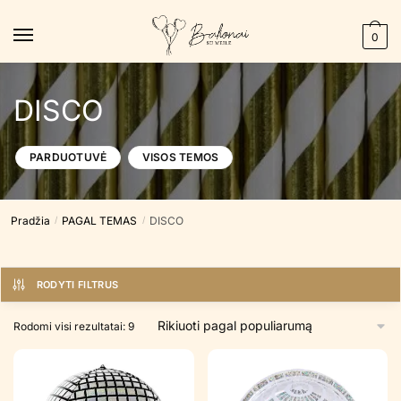
Skip
Skip
to
to
0
navigation
content
DISCO
PARDUOTUVĖ
VISOS TEMOS
Pradžia
PAGAL TEMAS
DISCO
/
/
RODYTI FILTRUS
Rūšiuojama
Rodomi visi rezultatai: 9
pagal
populiarumą