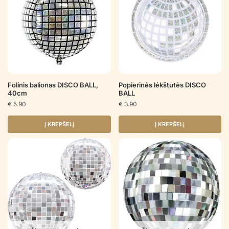
Folinis balionas DISCO BALL,
Popierinės lėkštutės DISCO
40cm
BALL
€
5.90
€
3.90
Į KREPŠELĮ
Į KREPŠELĮ