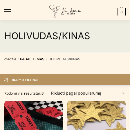
Skip
Skip
to
to
0
navigation
content
HOLIVUDAS/KINAS
Pradžia
PAGAL TEMAS
HOLIVUDAS/KINAS
/
/
RODYTI FILTRUS
Rūšiuojama
Rodomi visi rezultatai: 6
pagal
populiarumą