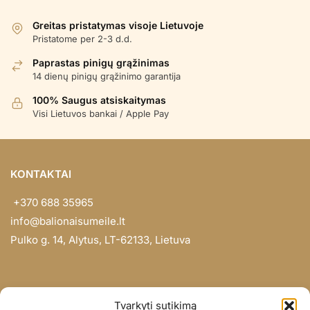
populiarumą
Greitas pristatymas visoje Lietuvoje
Pristatome per 2-3 d.d.
Paprastas pinigų grąžinimas
14 dienų pinigų grąžinimo garantija
100% Saugus atsiskaitymas
Visi Lietuvos bankai / Apple Pay
KONTAKTAI
+370 688 35965
info@balionaisumeile.lt
Pulko g. 14, Alytus, LT-62133, Lietuva
INFORMACIJA
Tvarkyti sutikimą