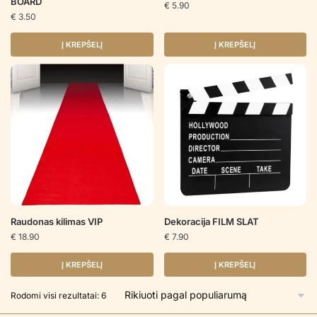
BOARD
€
5.90
€
3.50
Į KREPŠELĮ
Į KREPŠELĮ
Raudonas kilimas VIP
Dekoracija FILM SLAT
€
18.90
€
7.90
Į KREPŠELĮ
Į KREPŠELĮ
Rūšiuojama
Rodomi visi rezultatai: 6
pagal