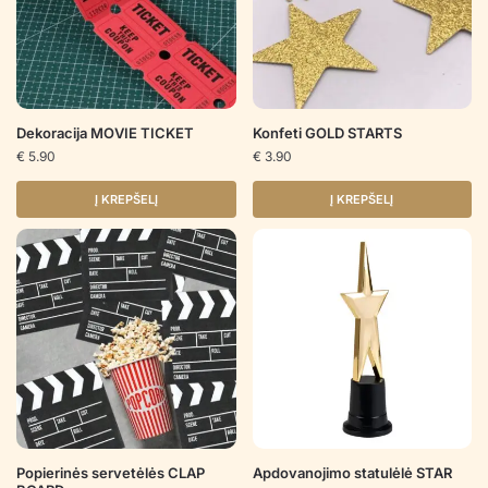
Dekoracija MOVIE TICKET
Konfeti GOLD STARTS
€
5.90
€
3.90
Į KREPŠELĮ
Į KREPŠELĮ
Popierinės servetėlės CLAP
Apdovanojimo statulėlė STAR