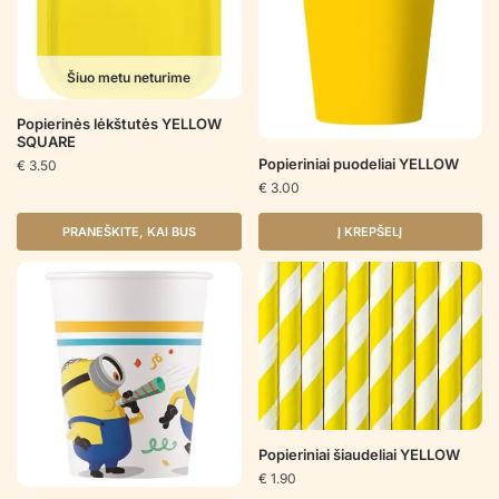
Šiuo metu neturime
Popierinės lėkštutės YELLOW
SQUARE
Popieriniai puodeliai YELLOW
€
3.50
€
3.00
PRANEŠKITE, KAI BUS
Į KREPŠELĮ
Popieriniai šiaudeliai YELLOW
€
1.90