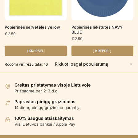
Popierinės servetėlės yellow
Popierinės lėkštutės NAVY
BLUE
€
2.50
€
2.50
Į KREPŠELĮ
Į KREPŠELĮ
Rūšiuojama
Rodomi visi rezultatai: 16
pagal
populiarumą
Greitas pristatymas visoje Lietuvoje
Pristatome per 2-3 d.d.
Paprastas pinigų grąžinimas
14 dienų pinigų grąžinimo garantija
100% Saugus atsiskaitymas
Visi Lietuvos bankai / Apple Pay