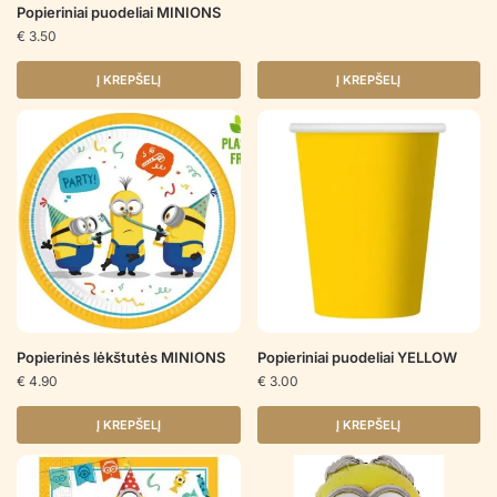
Popieriniai puodeliai MINIONS
€
3.50
Į KREPŠELĮ
Į KREPŠELĮ
Popierinės lėkštutės MINIONS
Popieriniai puodeliai YELLOW
€
4.90
€
3.00
Į KREPŠELĮ
Į KREPŠELĮ