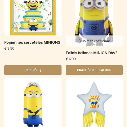
Šiuo metu neturime
Popierinės servetėlės MINIONS
€
3.50
Folinis balionas MINION DAVE
€
6.90
Į KREPŠELĮ
PRANEŠKITE, KAI BUS