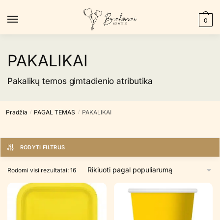
Skip
Skip
to
to
0
navigation
content
PAKALIKAI
Pakalikų temos gimtadienio atributika
Pradžia
PAGAL TEMAS
PAKALIKAI
/
/
RODYTI FILTRUS
Rūšiuojama
Rodomi visi rezultatai: 16
pagal
populiarumą