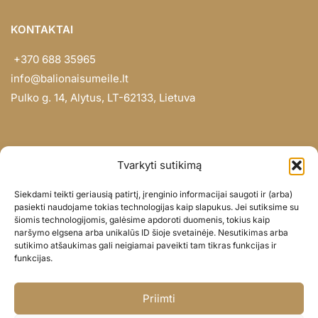
KONTAKTAI
+370 688 35965
info@balionaisumeile.lt
Pulko g. 14, Alytus, LT-62133, Lietuva
INFORMACIJA
Tvarkyti sutikimą
Apie mus
Siekdami teikti geriausią patirtį, įrenginio informacijai saugoti ir (arba)
Didmena
pasiekti naudojame tokias technologijas kaip slapukus. Jei sutiksime su
šiomis technologijomis, galėsime apdoroti duomenis, tokius kaip
Darbų portfolio
naršymo elgsena arba unikalūs ID šioje svetainėje. Nesutikimas arba
Privatumo politika
sutikimo atšaukimas gali neigiamai paveikti tam tikras funkcijas ir
funkcijas.
Parduotuvės politika
SOC. TINKLAI
Priimti