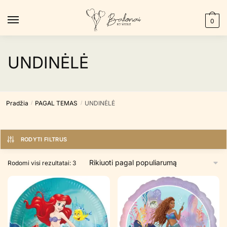
Skip
Skip
to
to
0
navigation
content
UNDINĖLĖ
Pradžia
PAGAL TEMAS
UNDINĖLĖ
/
/
RODYTI FILTRUS
Rūšiuojama
Rodomi visi rezultatai: 3
pagal
populiarumą