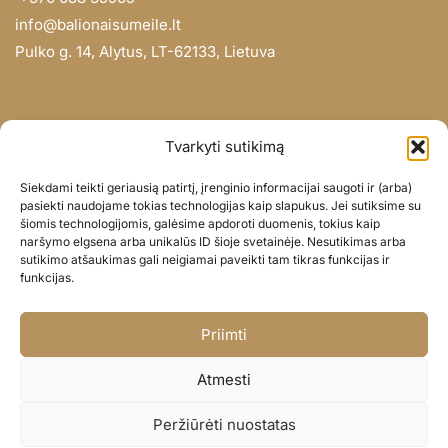
info@balionaisumeile.lt
Pulko g. 14, Alytus, LT-62133, Lietuva
INFORMACIJA
Tvarkyti sutikimą
Apie mus
Siekdami teikti geriausią patirtį, įrenginio informacijai saugoti ir (arba)
Didmena
pasiekti naudojame tokias technologijas kaip slapukus. Jei sutiksime su
šiomis technologijomis, galėsime apdoroti duomenis, tokius kaip
Darbų portfolio
naršymo elgsena arba unikalūs ID šioje svetainėje. Nesutikimas arba
Privatumo politika
sutikimo atšaukimas gali neigiamai paveikti tam tikras funkcijas ir
funkcijas.
Parduotuvės politika
SOC. TINKLAI
Priimti
Facebook
Atmesti
Instagram
Peržiūrėti nuostatas
© BALIONAISUMEILE 2024