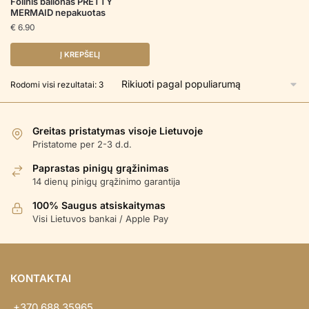
Folinis balionas PRETTY
MERMAID nepakuotas
€
6.90
Į KREPŠELĮ
Rūšiuojama
Rodomi visi rezultatai: 3
pagal
populiarumą
Greitas pristatymas visoje Lietuvoje
Pristatome per 2-3 d.d.
Paprastas pinigų grąžinimas
14 dienų pinigų grąžinimo garantija
100% Saugus atsiskaitymas
Visi Lietuvos bankai / Apple Pay
KONTAKTAI
+370 688 35965