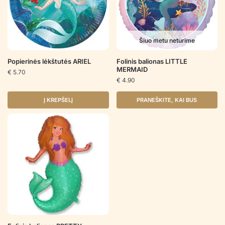
Šiuo metu neturime
Popierinės lėkštutės ARIEL
Folinis balionas LITTLE
MERMAID
€
5.70
€
4.90
Į KREPŠELĮ
PRANEŠKITE, KAI BUS