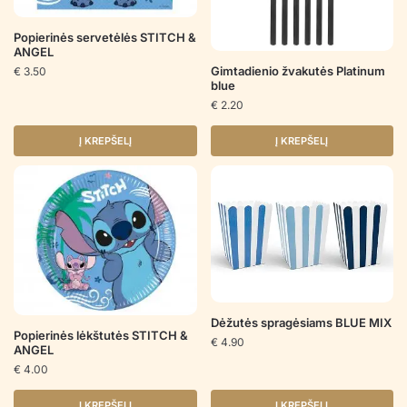
Popierinės servetėlės STITCH &
ANGEL
Gimtadienio žvakutės Platinum
€
3.50
blue
€
2.20
Į KREPŠELĮ
Į KREPŠELĮ
Dėžutės spragėsiams BLUE MIX
Popierinės lėkštutės STITCH &
€
4.90
ANGEL
€
4.00
Į KREPŠELĮ
Į KREPŠELĮ