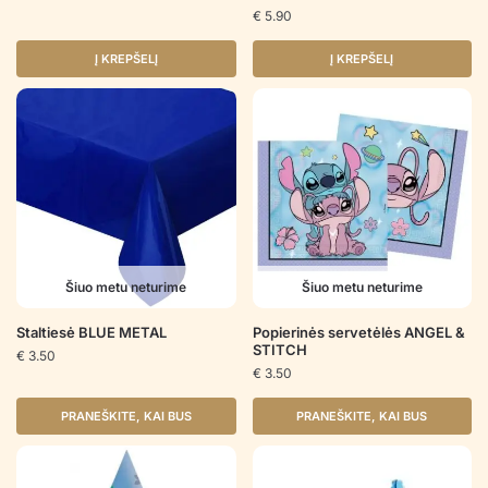
€
5.90
Į KREPŠELĮ
Į KREPŠELĮ
Šiuo metu neturime
Šiuo metu neturime
Staltiesė BLUE METAL
Popierinės servetėlės ANGEL &
STITCH
€
3.50
€
3.50
PRANEŠKITE, KAI BUS
PRANEŠKITE, KAI BUS