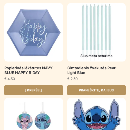
Šiuo metu neturime
Popierinės lėkštutės NAVY
Gimtadienio žvakutės Pearl
BLUE HAPPY B’DAY
Light Blue
€
4.50
€
2.50
Į KREPŠELĮ
PRANEŠKITE, KAI BUS