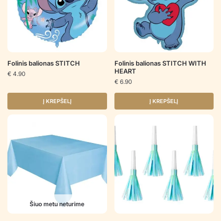
Folinis balionas STITCH
Folinis balionas STITCH WITH
HEART
€
4.90
€
6.90
Į KREPŠELĮ
Į KREPŠELĮ
Šiuo metu neturime