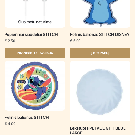
Šiuo metu neturime
Popieriniai šiaudeliai STITCH
Folinis balionas STITCH DISNEY
€
2.50
€
6.90
PRANEŠKITE, KAI BUS
Į KREPŠELĮ
Folinis balionas STITCH
€
4.90
Lėkštutės PETAL LIGHT BLUE
LARGE