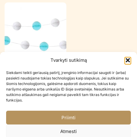
Tvarkyti sutikimą
Girlianda POM POM BLUE
Siekdami teikti geriausią patirtį, įrenginio informacijai saugoti ir (arba)
€
4.50
pasiekti naudojame tokias technologijas kaip slapukus. Jei sutiksime su
šiomis technologijomis, galėsime apdoroti duomenis, tokius kaip
naršymo elgsena arba unikalūs ID šioje svetainėje. Nesutikimas arba
Į KREPŠELĮ
sutikimo atšaukimas gali neigiamai paveikti tam tikras funkcijas ir
funkcijas.
Greitas pristatymas visoje Lietuvoje
Pristatome per 2-3 d.d.
Priimti
Paprastas pinigų grąžinimas
14 dienų pinigų grąžinimo garantija
Atmesti