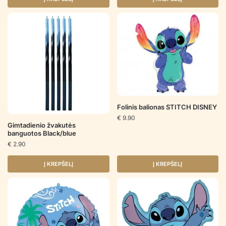
Folinis balionas STITCH DISNEY
€
9.90
Gimtadienio žvakutės
banguotos Black/blue
€
2.90
Į KREPŠELĮ
Į KREPŠELĮ