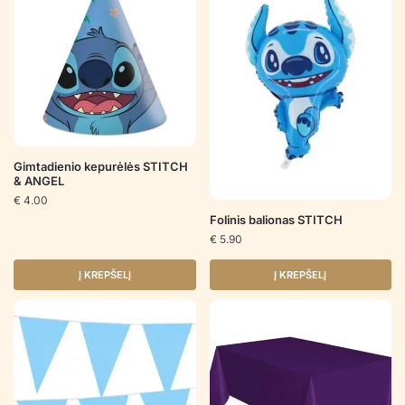
Gimtadienio kepurėlės STITCH
& ANGEL
€
4.00
Folinis balionas STITCH
€
5.90
Į KREPŠELĮ
Į KREPŠELĮ