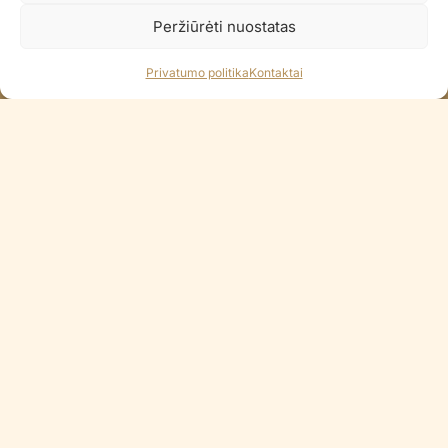
100% Saugus atsiskaitymas
Peržiūrėti nuostatas
Visi Lietuvos bankai / Apple Pay
Privatumo politika
Kontaktai
KONTAKTAI
+370 688 35965
info@balionaisumeile.lt
Pulko g. 14, Alytus, LT-62133, Lietuva
INFORMACIJA
Apie mus
Didmena
Darbų portfolio
Privatumo politika
Parduotuvės politika