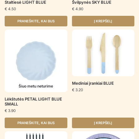
Staltiesė LIGHT BLUE
Švilpynės SKY BLUE
€
4.50
€
4.90
PRANEŠKITE, KAI BUS
Į KREPŠELĮ
Mediniai įrankiai BLUE
Šiuo metu neturime
€
3.20
Lėkštutės PETAL LIGHT BLUE
SMALL
€
3.90
PRANEŠKITE, KAI BUS
Į KREPŠELĮ