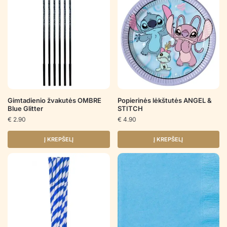
Gimtadienio žvakutės OMBRE
Popierinės lėkštutės ANGEL &
Blue Glitter
STITCH
€
2.90
€
4.90
Į KREPŠELĮ
Į KREPŠELĮ