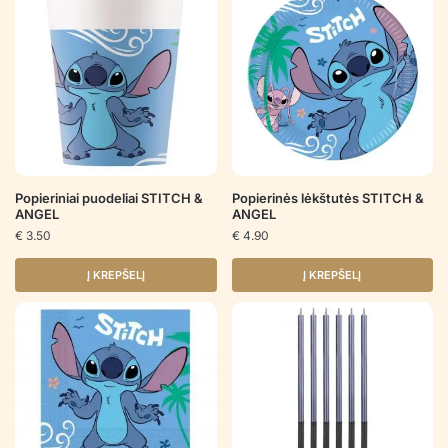
Popieriniai puodeliai STITCH &
Popierinės lėkštutės STITCH &
ANGEL
ANGEL
€
3.50
€
4.90
Į KREPŠELĮ
Į KREPŠELĮ