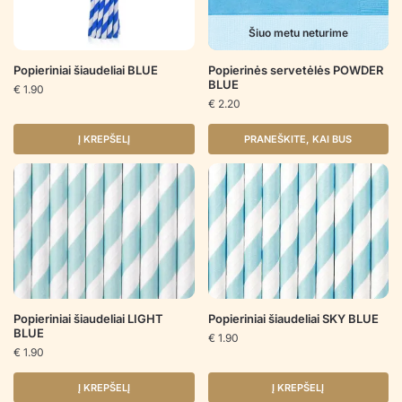
Šiuo metu neturime
Popieriniai šiaudeliai BLUE
Popierinės servetėlės POWDER
BLUE
€
1.90
€
2.20
Į KREPŠELĮ
PRANEŠKITE, KAI BUS
Popieriniai šiaudeliai LIGHT
Popieriniai šiaudeliai SKY BLUE
BLUE
€
1.90
€
1.90
Į KREPŠELĮ
Į KREPŠELĮ