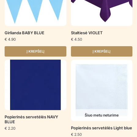
Girlianda BABY BLUE
Staltiesė VIOLET
€
4.90
€
4.50
Į KREPŠELĮ
Į KREPŠELĮ
Šiuo metu neturime
Popierinės servetėlės NAVY
BLUE
Popierinės servetėlės Light blue
€
2.20
€
2.50