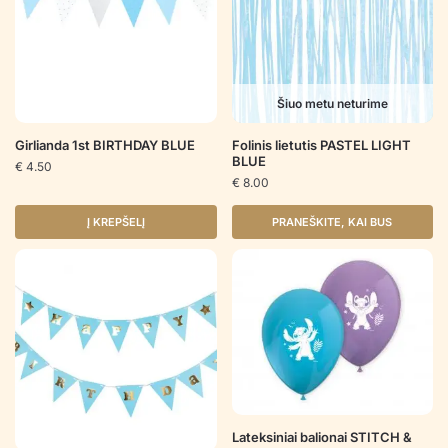
Šiuo metu neturime
Girlianda 1st BIRTHDAY BLUE
Folinis lietutis PASTEL LIGHT
BLUE
€
4.50
€
8.00
Į KREPŠELĮ
PRANEŠKITE, KAI BUS
Lateksiniai balionai STITCH &