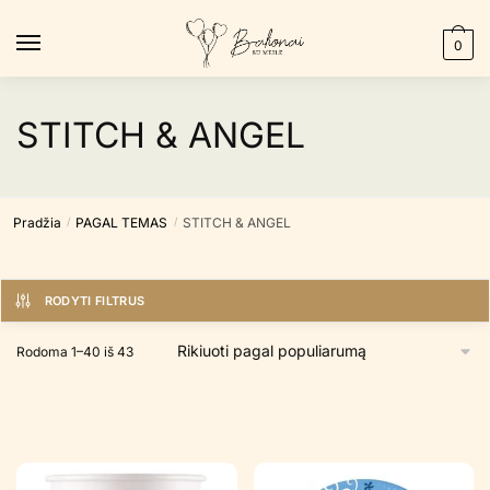
Skip
Skip
to
to
0
navigation
content
STITCH & ANGEL
Pradžia
PAGAL TEMAS
STITCH & ANGEL
/
/
RODYTI FILTRUS
Rūšiuojama
Rodoma 1–40 iš 43
pagal
populiarumą