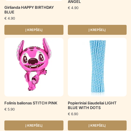
ANGEL
Girlianda HAPPY BIRTHDAY
€
4.90
BLUE
€
4.90
Į KREPŠELĮ
Į KREPŠELĮ
Folinis balionas STITCH PINK
Popieriniai šiaudeliai LIGHT
BLUE WITH DOTS
€
5.90
€
6.90
Į KREPŠELĮ
Į KREPŠELĮ