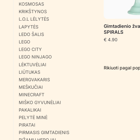
KOSMOSAS
KRIKŠTYNOS
L.O.L LĖLYTĖS
Gimtadienio žv
LAPYTĖS
SPIRALS
LEDO ŠALIS
€
4.90
LEGO
LEGO CITY
LEGO NINJAGO
LĖKTUVĖLIAI
LIŪTUKAS
MERGVAKARIS
MEŠKUČIAI
MINECRAFT
MIŠKO GYVUNĖLIAI
PAKALIKAI
PELYTĖ MINĖ
PIRATAI
PIRMASIS GIMTADIENIS
PIŽAMŲ HEROJAI