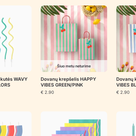
pagal
populiarumą
Šiuo metu neturime
akutės WAVY
Dovanų krepšelis HAPPY
Dovanų 
LORS
VIBES GREEN/PINK
VIBES B
€
2.90
€
2.90