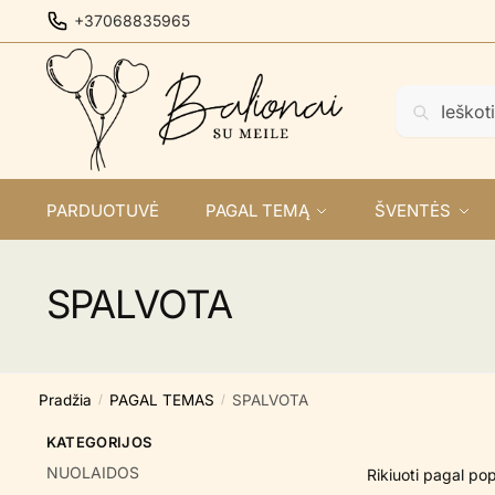
Skip
Skip
+37068835965
to
to
navigation
content
Ieškoti:
Ieškoti
PARDUOTUVĖ
PAGAL TEMĄ
ŠVENTĖS
SPALVOTA
Pradžia
PAGAL TEMAS
SPALVOTA
/
/
KATEGORIJOS
NUOLAIDOS