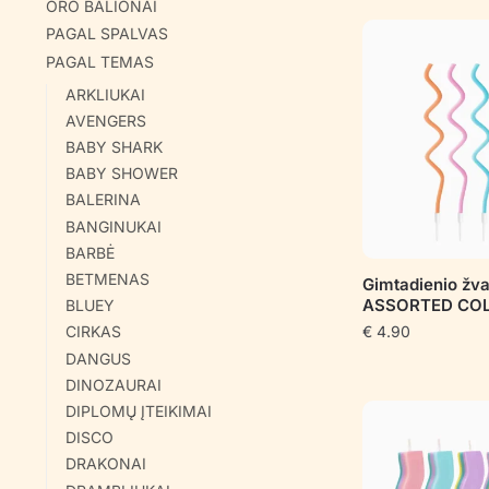
ORO BALIONAI
PAGAL SPALVAS
PAGAL TEMAS
ARKLIUKAI
AVENGERS
BABY SHARK
BABY SHOWER
BALERINA
BANGINUKAI
BARBĖ
BETMENAS
Gimtadienio žv
ASSORTED CO
BLUEY
CIRKAS
€
4.90
DANGUS
DINOZAURAI
DIPLOMŲ ĮTEIKIMAI
DISCO
DRAKONAI