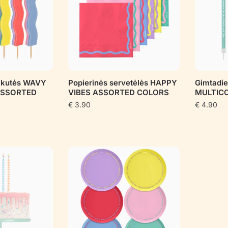
akutės WAVY
Popierinės servetėlės HAPPY
Gimtadie
ASSORTED
VIBES ASSORTED COLORS
MULTIC
€
3.90
€
4.90