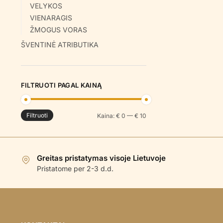
VELYKOS
VIENARAGIS
ŽMOGUS VORAS
ŠVENTINĖ ATRIBUTIKA
FILTRUOTI PAGAL KAINĄ
Filtruoti
Min
Maks
Kaina:
€ 0
—
€ 10
kaina
kaina
Greitas pristatymas visoje Lietuvoje
Pristatome per 2-3 d.d.