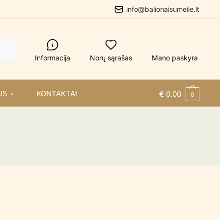
info@balionaisumeile.lt
Informacija
Norų sąrašas
Mano paskyra
US
KONTAKTAI
€
0.00
0