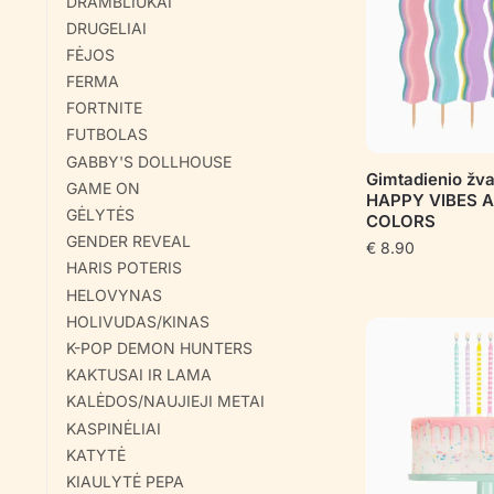
DRAMBLIUKAI
DRUGELIAI
FĖJOS
FERMA
FORTNITE
FUTBOLAS
GABBY'S DOLLHOUSE
Gimtadienio žv
GAME ON
HAPPY VIBES 
GĖLYTĖS
COLORS
GENDER REVEAL
€
8.90
HARIS POTERIS
HELOVYNAS
HOLIVUDAS/KINAS
K-POP DEMON HUNTERS
KAKTUSAI IR LAMA
KALĖDOS/NAUJIEJI METAI
KASPINĖLIAI
KATYTĖ
KIAULYTĖ PEPA