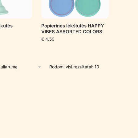
akutės
Popierinės lėkštutės HAPPY
VIBES ASSORTED COLORS
€
4.50
Rūšiuojama
Rodomi visi rezultatai: 10
pagal
populiarumą