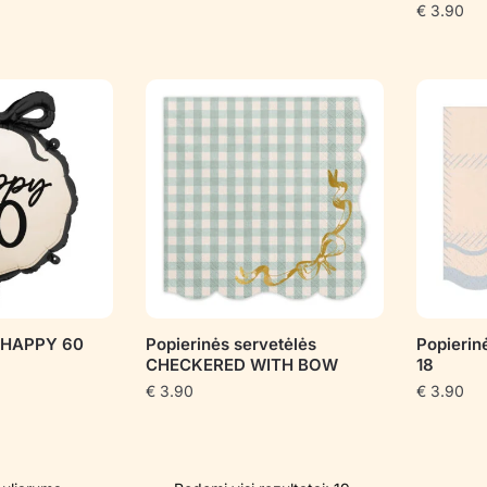
€
3.90
s HAPPY 60
Popierinės servetėlės
Popierin
CHECKERED WITH BOW
18
€
3.90
€
3.90