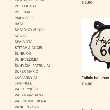
€
3.90
POKEMONAI
POLICIJA
PRINCESĖS
RATAI
SAFARI GYVŪNAI
SONIC
SPALVOTA
STITCH & ANGEL
ŠUNIUKAI
SUNKVEŽIMIAI
ŠUNYČIAI PATRULIAI
SUPER MARIO
UGNIAGESIAI
Folinis baliona
UNDINĖLĖ
€
4.90
VAIVORYKŠTĖ
VAJANA/MOANA
VALENTINO DIENA
VANDENYNAS