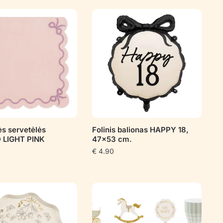
ės servetėlės
Folinis balionas HAPPY 18,
 LIGHT PINK
47×53 cm.
€
4.90