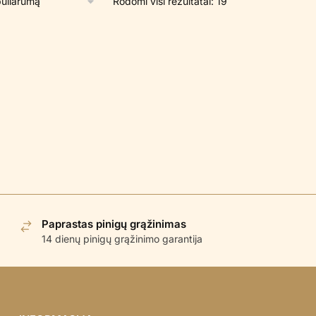
Rūšiuojama
Rodomi visi rezultatai: 19
pagal
populiarumą
Paprastas pinigų grąžinimas
14 dienų pinigų grąžinimo garantija