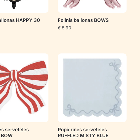
balionas HAPPY 30
Folinis balionas BOWS
€
5.90
ės servetėlės
Popierinės servetėlės
D BOW
RUFFLED MISTY BLUE