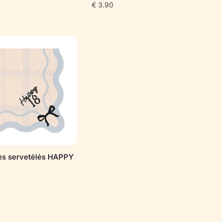
€
3.90
ės servetėlės HAPPY