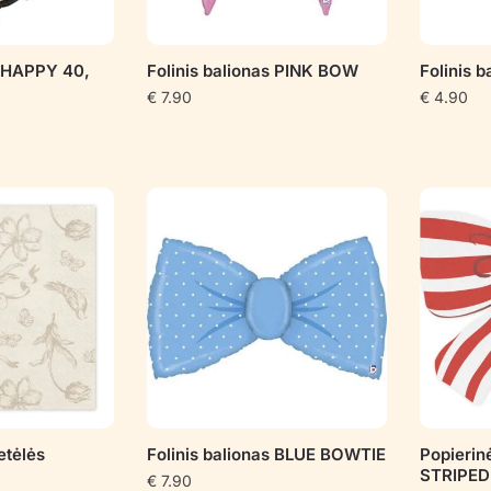
s HAPPY 40,
Folinis balionas PINK BOW
Folinis 
€
7.90
€
4.90
etėlės
Folinis balionas BLUE BOWTIE
Popierin
STRIPE
€
7.90