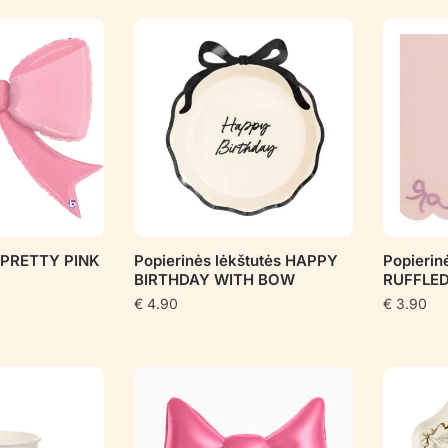
pagal
populiarumą
s PRETTY PINK
Popierinės lėkštutės HAPPY
Popierin
BIRTHDAY WITH BOW
RUFFLED
€
4.90
€
3.90