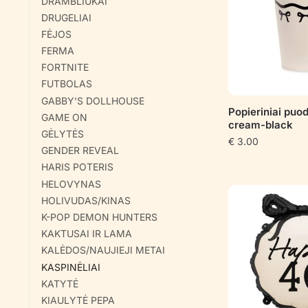
DRAMBLIUKAI
DRUGELIAI
FĖJOS
FERMA
FORTNITE
FUTBOLAS
GABBY'S DOLLHOUSE
Popieriniai puo
GAME ON
cream-black
GĖLYTĖS
€
3.00
GENDER REVEAL
HARIS POTERIS
HELOVYNAS
HOLIVUDAS/KINAS
K-POP DEMON HUNTERS
KAKTUSAI IR LAMA
KALĖDOS/NAUJIEJI METAI
KASPINĖLIAI
KATYTĖ
KIAULYTĖ PEPA