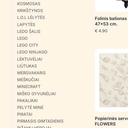
KOSMOSAS
KRIKŠTYNOS
L.O.L LĖLYTĖS
Folinis baliona
47×53 cm.
LAPYTĖS
€
4.90
LEDO ŠALIS
LEGO
LEGO CITY
LEGO NINJAGO
LĖKTUVĖLIAI
LIŪTUKAS
MERGVAKARIS
MEŠKUČIAI
MINECRAFT
MIŠKO GYVUNĖLIAI
PAKALIKAI
PELYTĖ MINĖ
PIRATAI
Popierinės serv
PIRMASIS GIMTADIENIS
FLOWERS
PIŽAMŲ HEROJAI