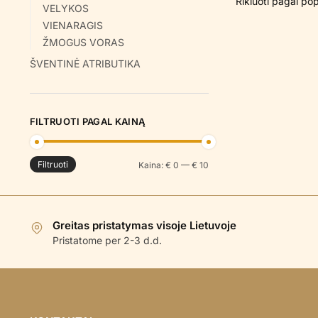
VELYKOS
VIENARAGIS
ŽMOGUS VORAS
ŠVENTINĖ ATRIBUTIKA
FILTRUOTI PAGAL KAINĄ
Filtruoti
Min
Maks
Kaina:
€ 0
—
€ 10
kaina
kaina
Greitas pristatymas visoje Lietuvoje
Pristatome per 2-3 d.d.