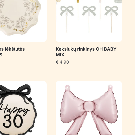
ės lėkštutės
Keksiukų rinkinys OH BABY
S
MIX
€
4.90