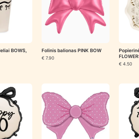
deliai BOWS,
Folinis balionas PINK BOW
Popierin
FLOWER
€
7.90
€
4.50