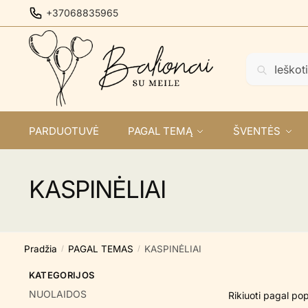
Skip
Skip
+37068835965
to
to
navigation
content
Ieškoti:
Ieškoti
PARDUOTUVĖ
PAGAL TEMĄ
ŠVENTĖS
KASPINĖLIAI
Pradžia
PAGAL TEMAS
KASPINĖLIAI
/
/
KATEGORIJOS
NUOLAIDOS