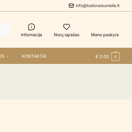
info@balionaisumeile.lt
Informacija
Norų sąrašas
Mano paskyra
US
KONTAKTAI
€
0.00
0