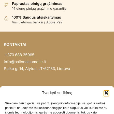
Paprastas pinigų grąžinimas
14 dienų pinigų grąžinimo garantija
100% Saugus atsiskaitymas
Visi Lietuvos bankai / Apple Pay
KONTAKTAI
+370 688 35965
info@balionaisumeile.lt
Pulko g. 14, Alytus, LT-62133, Lietuva
INFORMACIJA
Tvarkyti sutikimą
Apie mus
Siekdami teikti geriausią patirtį, įrenginio informacijai saugoti ir (arba)
Didmena
pasiekti naudojame tokias technologijas kaip slapukus. Jei sutiksime su
šiomis technologijomis, galėsime apdoroti duomenis, tokius kaip