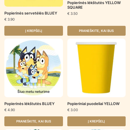
Popierinės lėkštutės YELLOW
SQUARE
Popierinės servetėlės BLUEY
€
3.50
€
3.90
Į KREPŠELĮ
PRANEŠKITE, KAI BUS
Šiuo metu neturime
Popierinės lėkštutės BLUEY
Popieriniai puodeliai YELLOW
€
4.90
€
3.00
PRANEŠKITE, KAI BUS
Į KREPŠELĮ