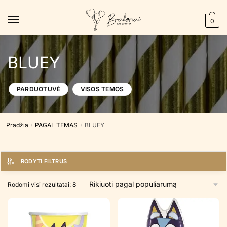
Skip
Skip
to
to
0
navigation
content
BLUEY
PARDUOTUVĖ
VISOS TEMOS
Pradžia
PAGAL TEMAS
BLUEY
/
/
RODYTI FILTRUS
Rūšiuojama
Rodomi visi rezultatai: 8
pagal
populiarumą