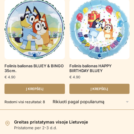
Folinis balionas BLUEY & BINGO
Folinis balionas HAPPY
35cm.
BIRTHDAY BLUEY
€
4.90
€
4.90
Į KREPŠELĮ
Į KREPŠELĮ
Rūšiuojama
Rodomi visi rezultatai: 8
pagal
populiarumą
Greitas pristatymas visoje Lietuvoje
Pristatome per 2-3 d.d.