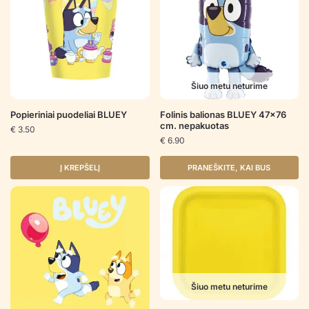
Šiuo metu neturime
Popieriniai puodeliai BLUEY
Folinis balionas BLUEY 47×76
cm. nepakuotas
€
3.50
€
6.90
Į KREPŠELĮ
PRANEŠKITE, KAI BUS
Šiuo metu neturime