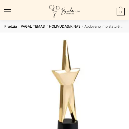
Skip
Skip
to
to
0
navigation
content
Pradžia
PAGAL TEMAS
HOLIVUDAS/KINAS
Apdovanojimo statulėlė STAR
/
/
/