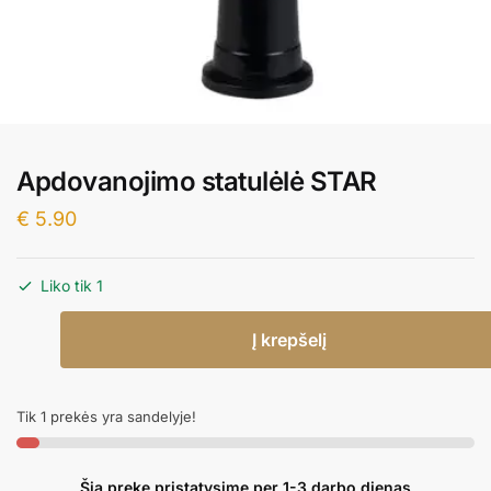
Apdovanojimo statulėlė STAR
€
5.90
Liko tik 1
produkto
Į krepšelį
kiekis:
Apdovanojimo
statulėlė
Tik 1 prekės yra sandelyje!
STAR
Šią prekę pristatysime per 1-3 darbo dienas