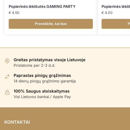
Popierinės lėkštutės GAMING PARTY
Popierinės lėk
€
4.50
€
4.00
Praneškite, kai bus
P
Greitas pristatymas visoje Lietuvoje
Pristatome per 2-3 d.d.
Paprastas pinigų grąžinimas
14 dienų pinigų grąžinimo garantija
100% Saugus atsiskaitymas
Visi Lietuvos bankai / Apple Pay
KONTAKTAI