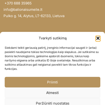
+370 688 35965
info@balionaisumeile.lt
Pulko g. 14, Alytus, LT-62133, Lietuva
INFORMACIJA
Tvarkyti sutikimą
Apie mus
Siekdami teikti geriausią patirtį, įrenginio informacijai saugoti ir (arba)
Didmena
pasiekti naudojame tokias technologijas kaip slapukus. Jei sutiksime su
šiomis technologijomis, galėsime apdoroti duomenis, tokius kaip
Darbų portfolio
naršymo elgsena arba unikalūs ID šioje svetainėje. Nesutikimas arba
Privatumo politika
sutikimo atšaukimas gali neigiamai paveikti tam tikras funkcijas ir
funkcijas.
Parduotuvės politika
SOC. TINKLAI
Priimti
Facebook
Atmesti
Instagram
Peržiūrėti nuostatas