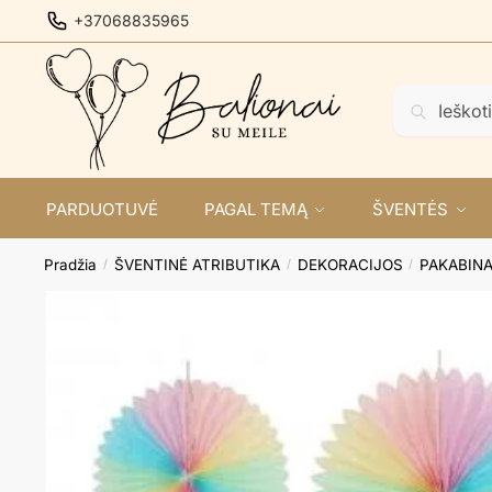
Skip
Skip
+37068835965
to
to
navigation
content
Ieškoti:
Ieškoti
PARDUOTUVĖ
PAGAL TEMĄ
ŠVENTĖS
Pradžia
ŠVENTINĖ ATRIBUTIKA
DEKORACIJOS
PAKABIN
/
/
/