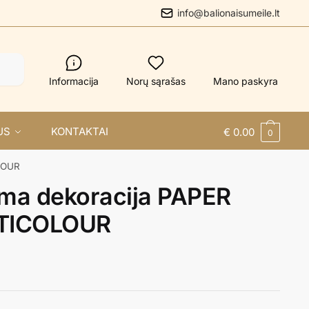
info@balionaisumeile.lt
Informacija
Norų sąrašas
Mano paskyra
US
KONTAKTAI
€
0.00
0
LOUR
ma dekoracija PAPER
TICOLOUR