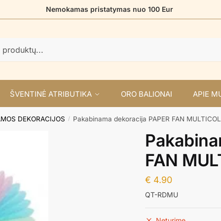
Nemokamas pristatymas nuo 100 Eur
ŠVENTINĖ ATRIBUTIKA
ORO BALIONAI
APIE M
AMOS DEKORACIJOS
Pakabinama dekoracija PAPER FAN MULTICO
/
Pakabina
FAN MUL
€
4.90
QT-RDMU
Neturime