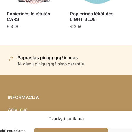
Šiuo metu neturime
Popierinės lėkštutės
Popierinės lėkštutės
CARS
LIGHT BLUE
€
3.90
€
2.50
Paprastas pinigų grąžinimas
14 dienų pinigų grąžinimo garantija
INFORMACIJA
Apie mus
Didmena
Tvarkyti sutikimą
Darbų portfolio
asiekti naudojame