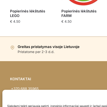
Popierinės lėkštutės
Popierinės lėkštutės
LEGO
FARM
€
4.50
€
4.50
Greitas pristatymas visoje Lietuvoje
Pristatome per 2-3 d.d.
KONTAKTAI
+370 688 35965
info@balionaisumeile.lt
Pulko g. 14, Alytus, LT-62133, Lietuva
Siekdami teikti geriausią patirtį, įrenginio informacijai saugoti ir (arba) p