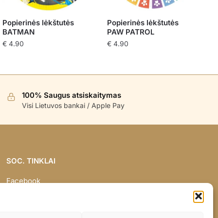
Popierinės lėkštutės
Popierinės lėkštutės
BATMAN
PAW PATROL
€
4.90
€
4.90
100% Saugus atsiskaitymas
Visi Lietuvos bankai / Apple Pay
SOC. TINKLAI
Facebook
Instagram