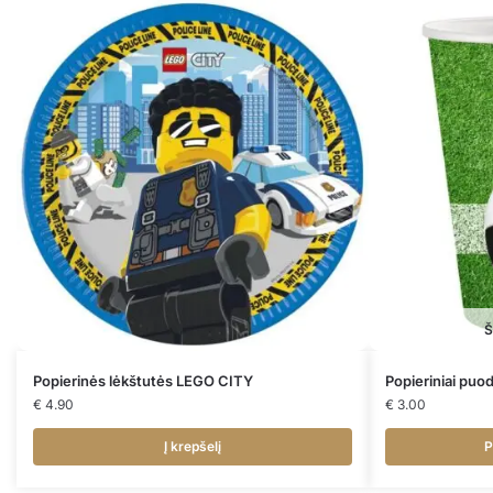
Š
Popierinės lėkštutės LEGO CITY
Popieriniai puo
€
4.90
€
3.00
Į krepšelį
P