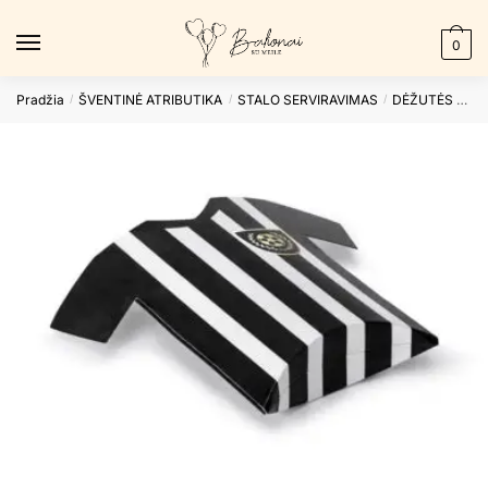
Skip
Skip
to
to
0
navigation
content
Pradžia
ŠVENTINĖ ATRIBUTIKA
STALO SERVIRAVIMAS
DĖŽUTĖS SPRAGĖSIAMS
/
/
/