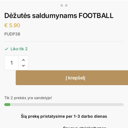
Dėžutės saldumynams FOOTBALL
€
5.90
PUDP38
Liko tik 2
produkto
kiekis:
Dėžutės
Į krepšelį
saldumynams
FOOTBALL
Tik 2 prekės yra sandelyje!
Šią prekę pristatysime per 1-3 darbo dienas