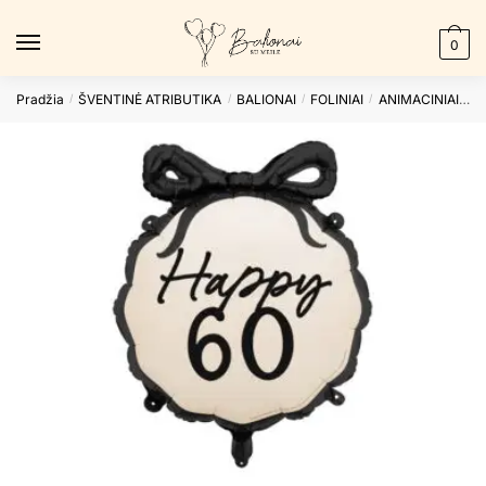
Skip
Skip
to
to
0
navigation
content
Pradžia
ŠVENTINĖ ATRIBUTIKA
BALIONAI
FOLINIAI
ANIMACINIAI
Fo
/
/
/
/