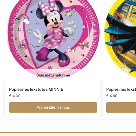
Šiuo metu neturime
Popierinės lėkštutės MINNIE
Popierinės lėk
€
4.00
€
4.90
Praneškite, kai bus