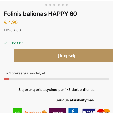
Folinis balionas HAPPY 60
€
4.90
FB266-60
Liko tik 1
produkto
Į krepšelį
kiekis:
Folinis
balionas
Tik 1 prekės yra sandelyje!
HAPPY
60
Šią prekę pristatysime per 1-3 darbo dienas
Saugus atsiskaitymas