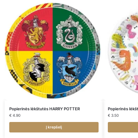
Popierinės lėkštutės HARRY POTTER
Popierinės lė
€
4.90
€
3.50
Į krepšelį