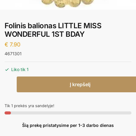
Folinis balionas LITTLE MISS
WONDERFUL 1ST BDAY
€
7.90
4671301
Liko tik 1
produkto
Į krepšelį
kiekis:
Folinis
balionas
Tik 1 prekės yra sandelyje!
LITTLE
MISS
WONDERFUL
Šią prekę pristatysime per 1-3 darbo dienas
1ST