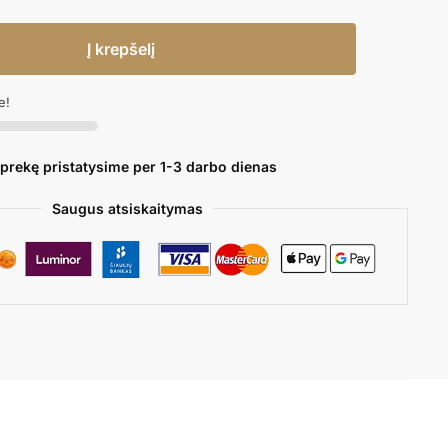
Į krepšelį
e!
 prekę pristatysime per 1-3 darbo dienas
Saugus atsiskaitymas