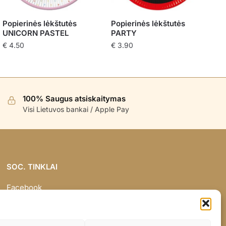
Popierinės lėkštutės
Popierinės lėkštutės
UNICORN PASTEL
PARTY
€
4.50
€
3.90
100% Saugus atsiskaitymas
Visi Lietuvos bankai / Apple Pay
SOC. TINKLAI
Facebook
Instagram