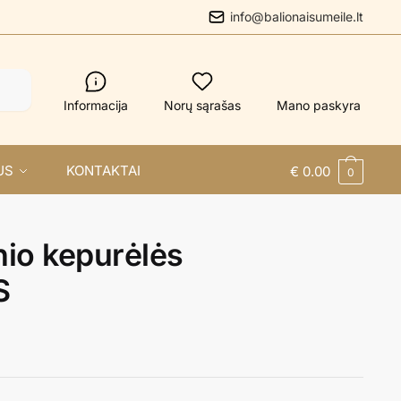
info@balionaisumeile.lt
Informacija
Norų sąrašas
Mano paskyra
US
KONTAKTAI
€
0.00
0
io kepurėlės
S