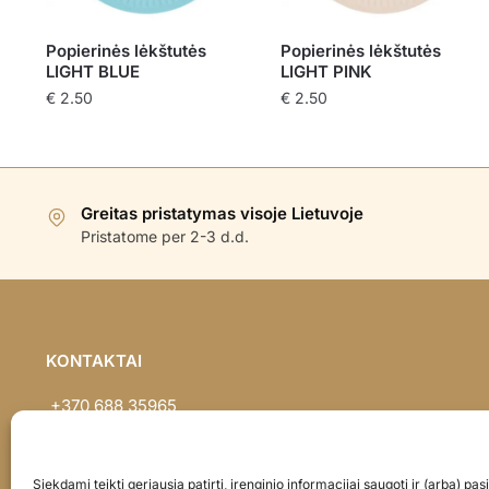
Popierinės lėkštutės
Popierinės lėkštutės
LIGHT BLUE
LIGHT PINK
€
2.50
€
2.50
Greitas pristatymas visoje Lietuvoje
Pristatome per 2-3 d.d.
KONTAKTAI
+370 688 35965
info@balionaisumeile.lt
Pulko g. 14, Alytus, LT-62133, Lietuva
Siekdami teikti geriausią patirtį, įrenginio informacijai saugoti ir (arba) p