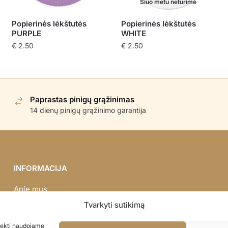
Šiuo metu neturime
Popierinės lėkštutės
Popierinės lėkštutės
PURPLE
WHITE
€
2.50
€
2.50
Paprastas pinigų grąžinimas
14 dienų pinigų grąžinimo garantija
INFORMACIJA
Apie mus
Didmena
Tvarkyti sutikimą
Darbų portfolio
asiekti naudojame