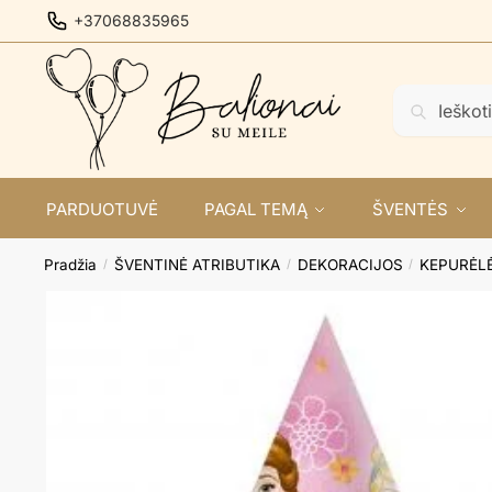
Skip
Skip
+37068835965
to
to
navigation
content
Ieškoti:
Ieškoti
PARDUOTUVĖ
PAGAL TEMĄ
ŠVENTĖS
Pradžia
ŠVENTINĖ ATRIBUTIKA
DEKORACIJOS
KEPURĖL
/
/
/