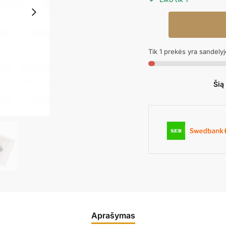
produkto
kiekis:
Gimtadienio
Tik 1 prekės yra sandelyj
kepurėlės
PRINCESS
Šią
Aprašymas