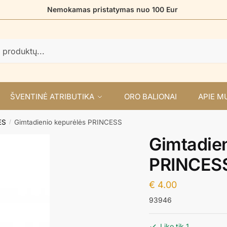
Nemokamas pristatymas nuo 100 Eur
ŠVENTINĖ ATRIBUTIKA
ORO BALIONAI
APIE M
ĖS
Gimtadienio kepurėlės PRINCESS
/
Gimtadien
PRINCES
€
4.00
93946
Liko tik 1