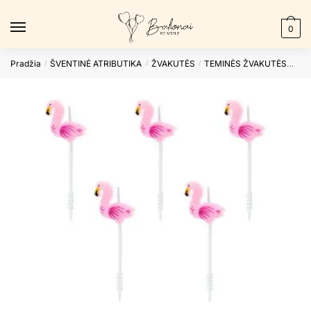
Skip
Skip
to
to
0
navigation
content
Pradžia
ŠVENTINĖ ATRIBUTIKA
ŽVAKUTĖS
TEMINĖS ŽVAKUTĖS
Gim
/
/
/