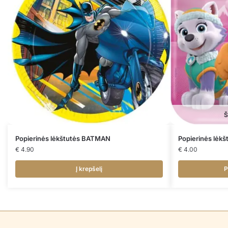
Š
Popierinės lėkštutės BATMAN
Popierinės lėk
€
4.90
€
4.00
Į krepšelį
P