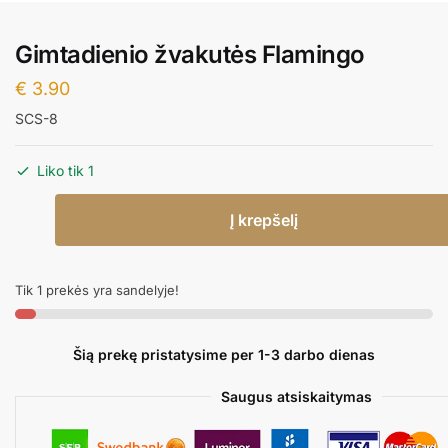
Gimtadienio žvakutės Flamingo
€
3.90
SCS-8
Liko tik 1
produkto
Į krepšelį
kiekis:
Gimtadienio
žvakutės
Tik 1 prekės yra sandelyje!
Flamingo
Šią prekę pristatysime per 1-3 darbo dienas
Saugus atsiskaitymas