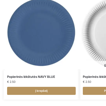
Š
Popierinės lėkštutės NAVY BLUE
Popierinės lėk
€
2.50
€
2.50
Į krepšelį
P