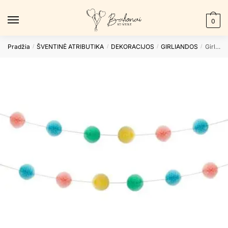
Skip
Skip
to
to
0
navigation
content
Pradžia
ŠVENTINĖ ATRIBUTIKA
DEKORACIJOS
GIRLIANDOS
Girlianda HONEYCOMB
/
/
/
/