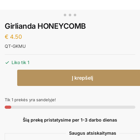
Girlianda HONEYCOMB
€
4.50
QT-GKMU
Liko tik 1
produkto
Į krepšelį
kiekis:
Girlianda
HONEYCOMB
Tik 1 prekės yra sandelyje!
Šią prekę pristatysime per 1-3 darbo dienas
Saugus atsiskaitymas