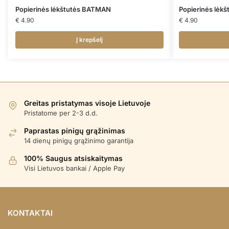
Popierinės lėkštutės BATMAN
Popierinės lėk
€
4.90
€
4.90
Į krepšelį
Greitas pristatymas visoje Lietuvoje
Pristatome per 2-3 d.d.
Paprastas pinigų grąžinimas
14 dienų pinigų grąžinimo garantija
100% Saugus atsiskaitymas
Visi Lietuvos bankai / Apple Pay
KONTAKTAI