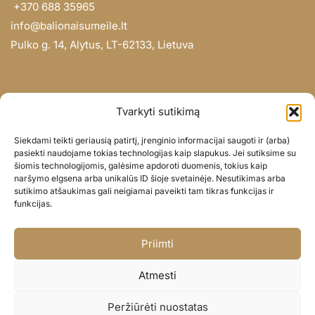
+370 688 35965
info@balionaisumeile.lt
Pulko g. 14, Alytus, LT-62133, Lietuva
INFORMACIJA
Tvarkyti sutikimą
Apie mus
Siekdami teikti geriausią patirtį, įrenginio informacijai saugoti ir (arba)
Didmena
pasiekti naudojame tokias technologijas kaip slapukus. Jei sutiksime su
šiomis technologijomis, galėsime apdoroti duomenis, tokius kaip
Darbų portfolio
naršymo elgsena arba unikalūs ID šioje svetainėje. Nesutikimas arba
Privatumo politika
sutikimo atšaukimas gali neigiamai paveikti tam tikras funkcijas ir
funkcijas.
Parduotuvės politika
SOC. TINKLAI
Priimti
Facebook
Atmesti
Instagram
Peržiūrėti nuostatas