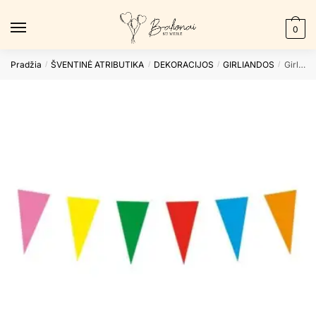
Skip
Skip
to
to
0
navigation
content
Pradžia
ŠVENTINĖ ATRIBUTIKA
DEKORACIJOS
GIRLIANDOS
Girlianda MULTI COLOR
/
/
/
/