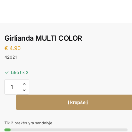
Girlianda MULTI COLOR
€
4.90
42021
Liko tik 2
produkto
kiekis:
Girlianda
Į krepšelį
MULTI
COLOR
Tik 2 prekės yra sandelyje!