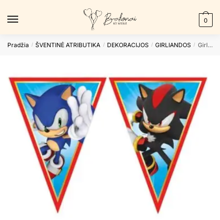
Skip
Skip
to
to
0
navigation
content
Pradžia
ŠVENTINĖ ATRIBUTIKA
DEKORACIJOS
GIRLIANDOS
Girlianda SONIC
/
/
/
/