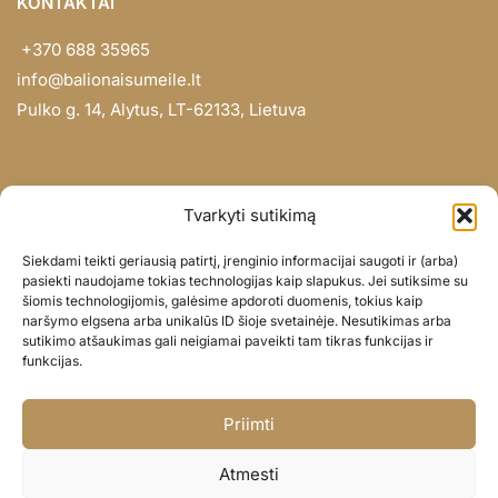
KONTAKTAI
+370 688 35965
info@balionaisumeile.lt
Pulko g. 14, Alytus, LT-62133, Lietuva
INFORMACIJA
Tvarkyti sutikimą
Apie mus
Siekdami teikti geriausią patirtį, įrenginio informacijai saugoti ir (arba)
Didmena
pasiekti naudojame tokias technologijas kaip slapukus. Jei sutiksime su
šiomis technologijomis, galėsime apdoroti duomenis, tokius kaip
Darbų portfolio
naršymo elgsena arba unikalūs ID šioje svetainėje. Nesutikimas arba
Privatumo politika
sutikimo atšaukimas gali neigiamai paveikti tam tikras funkcijas ir
funkcijas.
Parduotuvės politika
SOC. TINKLAI
Priimti
Facebook
Atmesti
Instagram