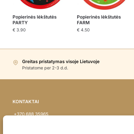
Popierinės lėkštutės
Popierinės lėkštutės
PARTY
FARM
€
3.90
€
4.50
Greitas pristatymas visoje Lietuvoje
Pristatome per 2-3 d.d.
KONTAKTAI
+370 688 35965
info@balionaisumeile.lt
Pulko g. 14, Alytus, LT-62133, Lietuva