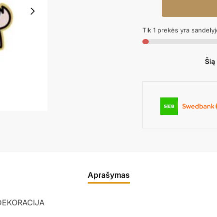
kiekis:
Girlianda
Tik 1 prekės yra sandelyj
HARRY
POTTER
Šią
Aprašymas
DEKORACIJA