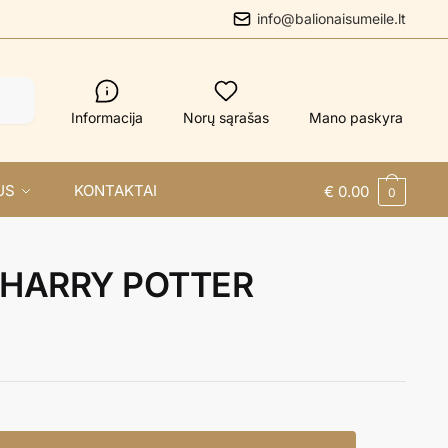
info@balionaisumeile.lt
Informacija
Norų sąrašas
Mano paskyra
US
KONTAKTAI
€
0.00
0
a HARRY POTTER