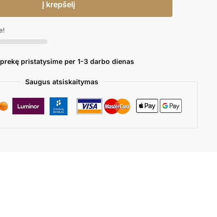
Į krepšelį
e!
 prekę pristatysime per 1-3 darbo dienas
Saugus atsiskaitymas