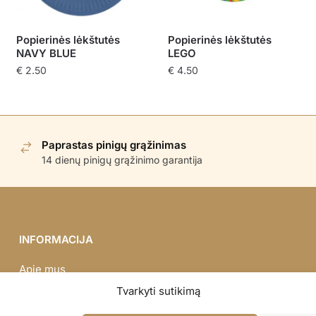
Popierinės lėkštutės
Popierinės lėkštutės
NAVY BLUE
LEGO
€
2.50
€
4.50
Paprastas pinigų grąžinimas
14 dienų pinigų grąžinimo garantija
INFORMACIJA
Apie mus
Didmena
Tvarkyti sutikimą
Darbų portfolio