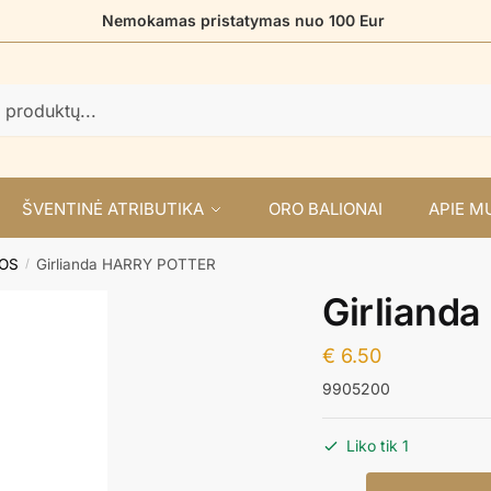
Nemokamas pristatymas nuo 100 Eur
ŠVENTINĖ ATRIBUTIKA
ORO BALIONAI
APIE M
DOS
Girlianda HARRY POTTER
/
Girliand
€
6.50
9905200
Liko tik 1
produkto