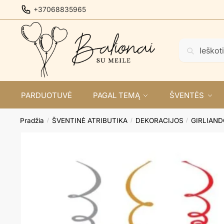
Skip
Skip
+37068835965
to
to
navigation
content
Ieškoti:
Ieškoti
PARDUOTUVĖ
PAGAL TEMĄ
ŠVENTĖS
Pradžia
ŠVENTINĖ ATRIBUTIKA
DEKORACIJOS
GIRLIAN
/
/
/