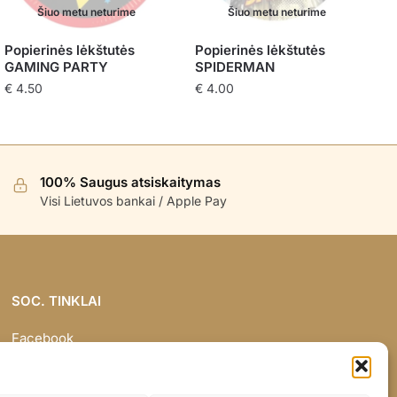
Šiuo metu neturime
Šiuo metu neturime
Popierinės lėkštutės
Popierinės lėkštutės
GAMING PARTY
SPIDERMAN
€
4.50
€
4.00
100% Saugus atsiskaitymas
Visi Lietuvos bankai / Apple Pay
SOC. TINKLAI
Facebook
Instagram