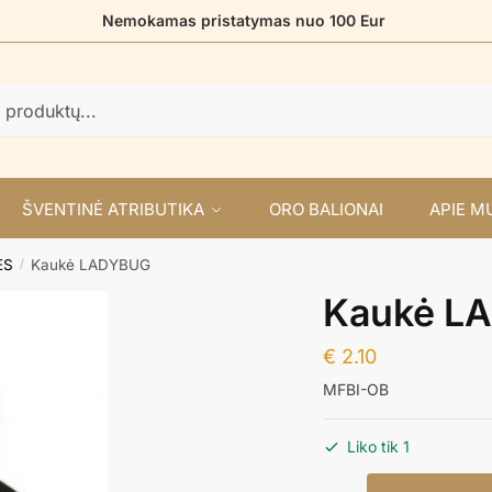
Nemokamas pristatymas nuo 100 Eur
ŠVENTINĖ ATRIBUTIKA
ORO BALIONAI
APIE M
ĖS
Kaukė LADYBUG
/
Kaukė L
€
2.10
MFBI-OB
Liko tik 1
produkto