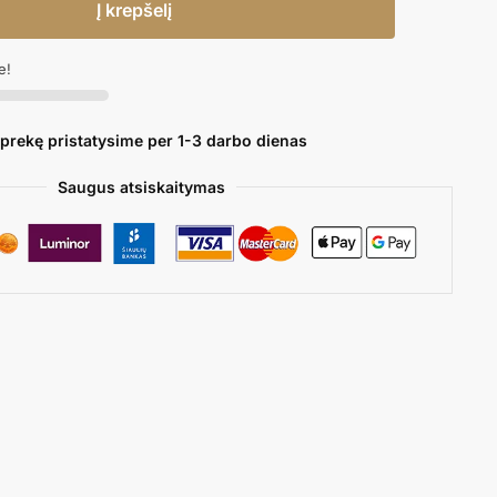
Į krepšelį
e!
 prekę pristatysime per 1-3 darbo dienas
Saugus atsiskaitymas