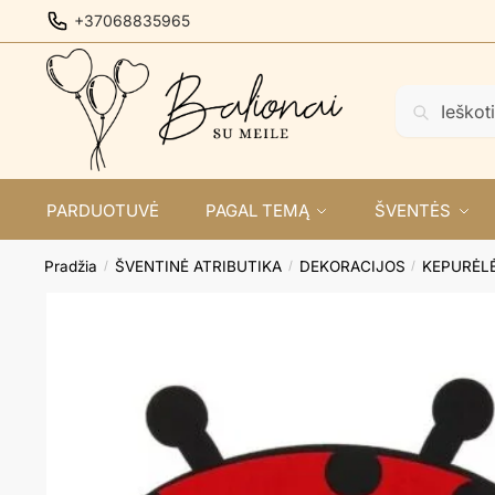
Skip
Skip
+37068835965
to
to
navigation
content
Ieškoti:
Ieškoti
PARDUOTUVĖ
PAGAL TEMĄ
ŠVENTĖS
Pradžia
ŠVENTINĖ ATRIBUTIKA
DEKORACIJOS
KEPURĖL
/
/
/