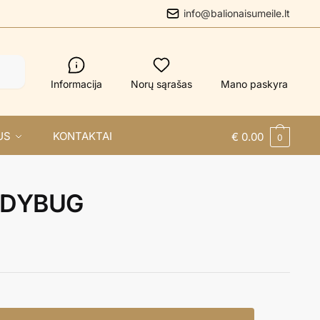
info@balionaisumeile.lt
Informacija
Norų sąrašas
Mano paskyra
US
KONTAKTAI
€
0.00
0
ADYBUG