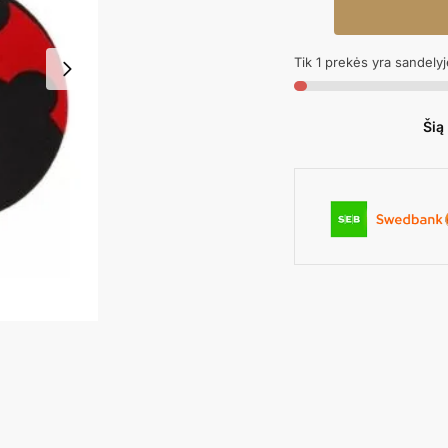
kiekis:
Kaukė
Tik 1 prekės yra sandelyj
LADYBUG
Šią