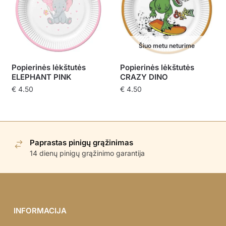
Šiuo metu neturime
Popierinės lėkštutės
Popierinės lėkštutės
ELEPHANT PINK
CRAZY DINO
€
4.50
€
4.50
Paprastas pinigų grąžinimas
14 dienų pinigų grąžinimo garantija
INFORMACIJA