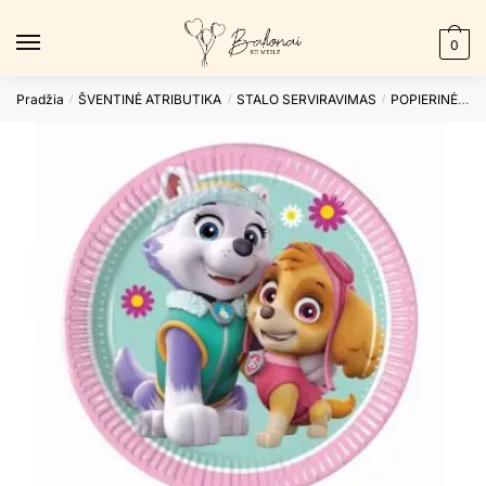
Skip
Skip
to
to
0
navigation
content
Pradžia
ŠVENTINĖ ATRIBUTIKA
STALO SERVIRAVIMAS
POPIERINĖS LĖKŠTUTĖS
/
/
/