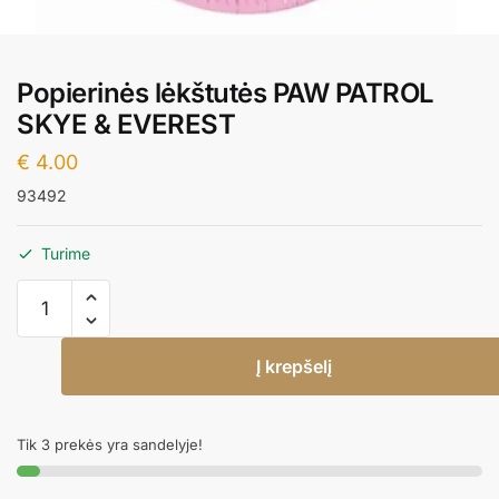
Popierinės lėkštutės PAW PATROL
SKYE & EVEREST
€
4.00
93492
Turime
produkto
kiekis:
Popierinės
Į krepšelį
lėkštutės
PAW
PATROL
Tik 3 prekės yra sandelyje!
SKYE
&