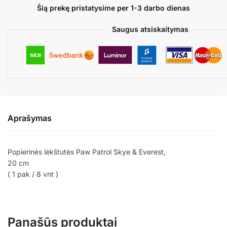
EVEREST
Šią prekę pristatysime per 1-3 darbo dienas
Saugus atsiskaitymas
Aprašymas
Popierinės lėkštutės Paw Patrol Skye & Everest,
20 cm
( 1 pak / 8 vnt )
Panašūs produktai