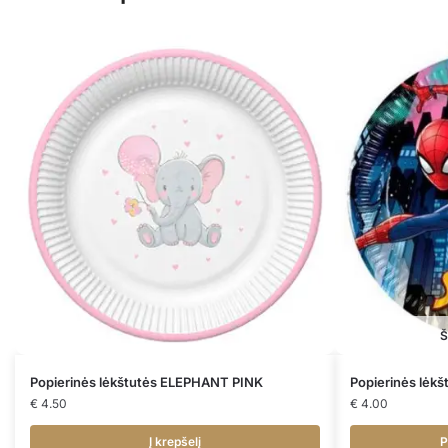
Š
Popierinės lėkštutės ELEPHANT PINK
Popierinės lėk
€
4.50
€
4.00
Į krepšelį
P