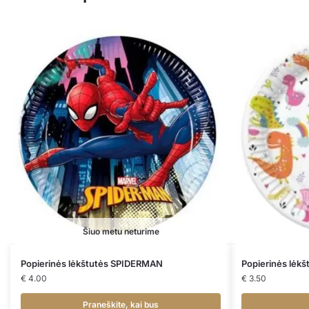
Šiuo metu neturime
Popierinės lėkštutės SPIDERMAN
Popierinės lė
€
4.00
€
3.50
Praneškite, kai bus