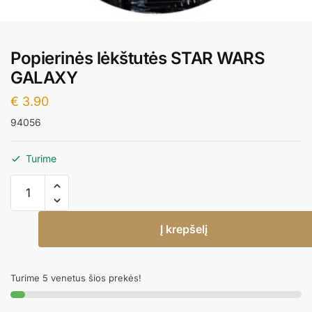
Popierinės lėkštutės STAR WARS
GALAXY
€
3.90
94056
Turime
produkto
kiekis:
Popierinės
Į krepšelį
lėkštutės
STAR
WARS
Turime 5 venetus šios prekės!
GALAXY