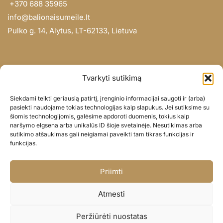
+370 688 35965
info@balionaisumeile.lt
Pulko g. 14, Alytus, LT-62133, Lietuva
INFORMACIJA
Tvarkyti sutikimą
Apie mus
Siekdami teikti geriausią patirtį, įrenginio informacijai saugoti ir (arba)
Didmena
pasiekti naudojame tokias technologijas kaip slapukus. Jei sutiksime su
šiomis technologijomis, galėsime apdoroti duomenis, tokius kaip
Darbų portfolio
naršymo elgsena arba unikalūs ID šioje svetainėje. Nesutikimas arba
Privatumo politika
sutikimo atšaukimas gali neigiamai paveikti tam tikras funkcijas ir
funkcijas.
Parduotuvės politika
SOC. TINKLAI
Priimti
Facebook
Atmesti
Instagram
Peržiūrėti nuostatas
© BALIONAISUMEILE 2024