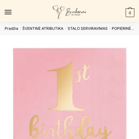
Skip
Skip
to
to
0
navigation
content
Pradžia
ŠVENTINĖ ATRIBUTIKA
STALO SERVIRAVIMAS
POPIERINĖS SERVETĖLĖS
/
/
/