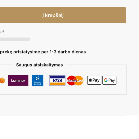
Į krepšelį
je!
 prekę pristatysime per 1-3 darbo dienas
Saugus atsiskaitymas