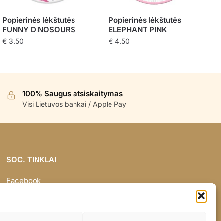
Popierinės lėkštutės
Popierinės lėkštutės
FUNNY DINOSOURS
ELEPHANT PINK
€
3.50
€
4.50
100% Saugus atsiskaitymas
Visi Lietuvos bankai / Apple Pay
SOC. TINKLAI
Facebook
Instagram