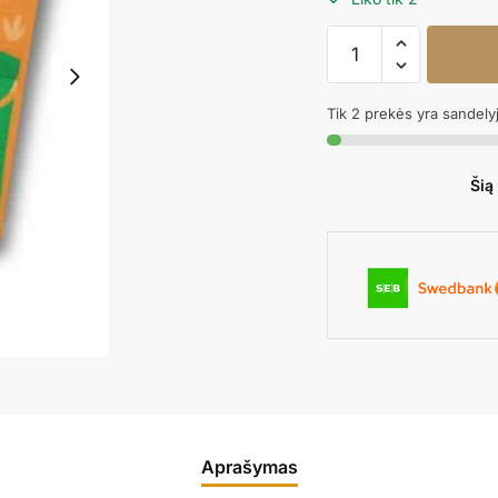
produkto
kiekis:
Popierinės
Tik 2 prekės yra sandely
servetėlės
Dino
Party
Šią
Aprašymas