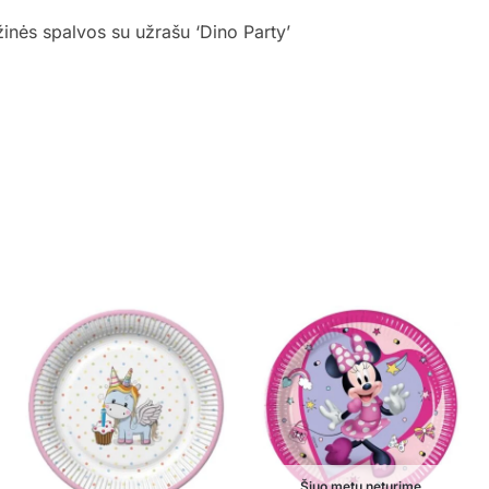
inės spalvos su užrašu ‘Dino Party’
Šiuo metu neturime