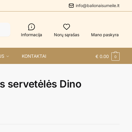
info@balionaisumeile.lt
Informacija
Norų sąrašas
Mano paskyra
US
KONTAKTAI
€
0.00
0
s servetėlės Dino