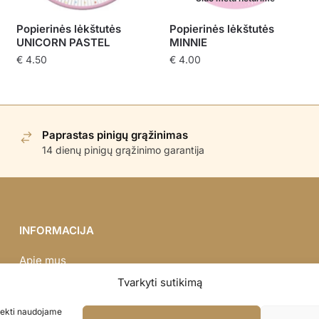
Popierinės lėkštutės
Popierinės lėkštutės
UNICORN PASTEL
MINNIE
€
4.50
€
4.00
Paprastas pinigų grąžinimas
14 dienų pinigų grąžinimo garantija
INFORMACIJA
Apie mus
Didmena
Tvarkyti sutikimą
Darbų portfolio
asiekti naudojame
Privatumo politika