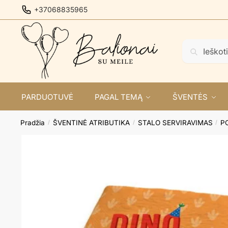
Skip
Skip
+37068835965
to
to
navigation
content
Ieškoti:
Ieškoti
PARDUOTUVĖ
PAGAL TEMĄ
ŠVENTĖS
Pradžia
ŠVENTINĖ ATRIBUTIKA
STALO SERVIRAVIMAS
P
/
/
/