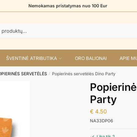
Nemokamas pristatymas nuo 100 Eur
ŠVENTINĖ ATRIBUTIKA
ORO BALIONAI
APIE M
OPIERINĖS SERVETĖLĖS
Popierinės servetėlės Dino Party
/
Popierinė
Party
€
4.50
NA33DP06
Liko tik 2