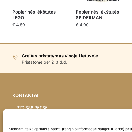
Popierinės lėkštutės
Popierinės lėkštutės
LEGO
SPIDERMAN
€
4.50
€
4.00
Greitas pristatymas visoje Lietuvoje
Pristatome per 2-3 d.d.
KONTAKTAI
+370 688 35965
info@balionaisumeile.lt
Pulko g. 14, Alytus, LT-62133, Lietuva
Siekdami teikti geriausią patirtį, įrenginio informacijai saugoti ir (arba) p