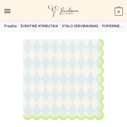
Skip
Skip
to
to
0
navigation
content
Pradžia
ŠVENTINĖ ATRIBUTIKA
STALO SERVIRAVIMAS
POPIERINĖS SERVETĖLĖS
/
/
/