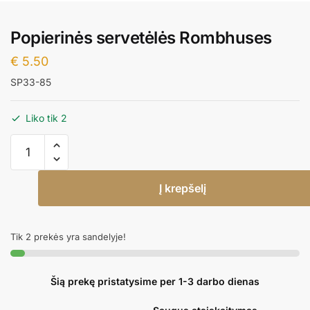
Popierinės servetėlės Rombhuses
€
5.50
SP33-85
Liko tik 2
produkto
kiekis:
Popierinės
Į krepšelį
servetėlės
Rombhuses
Tik 2 prekės yra sandelyje!
Šią prekę pristatysime per 1-3 darbo dienas