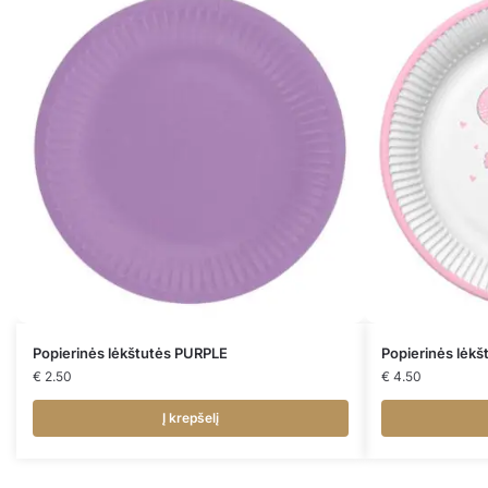
Popierinės lėkštutės PURPLE
Popierinės lėk
€
2.50
€
4.50
Į krepšelį