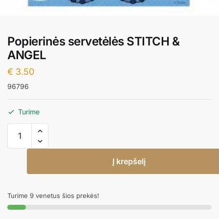
Popierinės servetėlės STITCH &
ANGEL
€
3.50
96796
Turime
produkto
kiekis:
Popierinės
Į krepšelį
servetėlės
STITCH
&
Turime 9 venetus šios prekės!
ANGEL