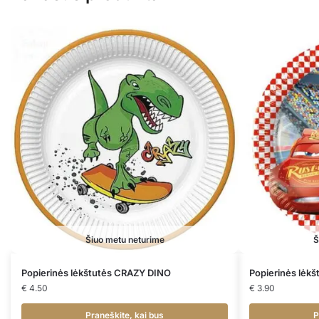
Šiuo metu neturime
Š
Popierinės lėkštutės CRAZY DINO
Popierinės lėk
€
4.50
€
3.90
Praneškite, kai bus
P