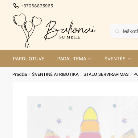
Skip
Skip
+37068835965
to
to
navigation
content
Ieškoti:
Ieškoti
PARDUOTUVĖ
PAGAL TEMĄ
ŠVENTĖS
Pradžia
ŠVENTINĖ ATRIBUTIKA
STALO SERVIRAVIMAS
P
/
/
/