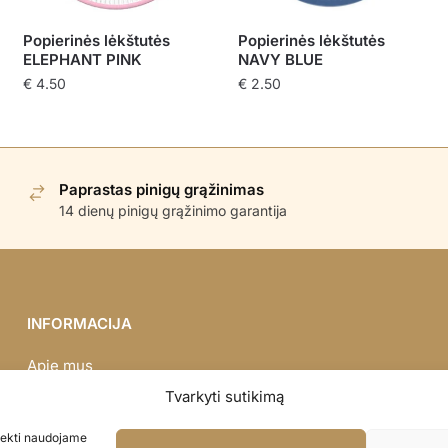
Popierinės lėkštutės
Popierinės lėkštutės
ELEPHANT PINK
NAVY BLUE
€
4.50
€
2.50
Paprastas pinigų grąžinimas
14 dienų pinigų grąžinimo garantija
INFORMACIJA
Apie mus
Didmena
Tvarkyti sutikimą
Darbų portfolio
asiekti naudojame
Privatumo politika