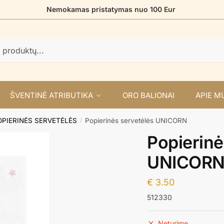
Nemokamas pristatymas nuo 100 Eur
ŠVENTINĖ ATRIBUTIKA
ORO BALIONAI
APIE M
OPIERINĖS SERVETĖLĖS
Popierinės servetėlės UNICORN
/
Popierinė
UNICOR
€
3.50
512330
Neturime