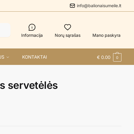
info@balionaisumeile.lt
Informacija
Norų sąrašas
Mano paskyra
US
KONTAKTAI
€
0.00
0
s servetėlės
N