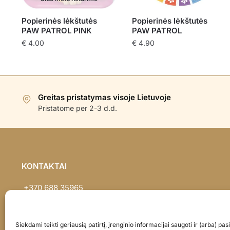
Popierinės lėkštutės
Popierinės lėkštutės
PAW PATROL PINK
PAW PATROL
€
4.00
€
4.90
Greitas pristatymas visoje Lietuvoje
Pristatome per 2-3 d.d.
KONTAKTAI
+370 688 35965
info@balionaisumeile.lt
Pulko g. 14, Alytus, LT-62133, Lietuva
Siekdami teikti geriausią patirtį, įrenginio informacijai saugoti ir (arba) p