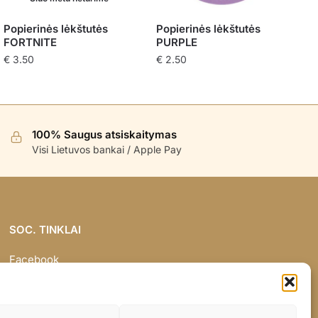
Popierinės lėkštutės
Popierinės lėkštutės
FORTNITE
PURPLE
€
3.50
€
2.50
100% Saugus atsiskaitymas
Visi Lietuvos bankai / Apple Pay
SOC. TINKLAI
Facebook
Instagram