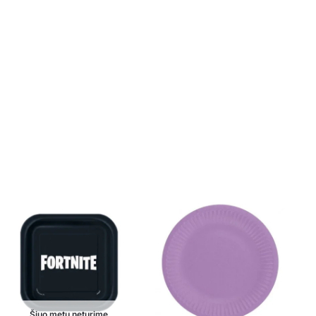
Šiuo metu neturime