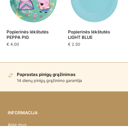
Popierinės lėkštutės
Popierinės lėkštutės
PEPPA PIG
LIGHT BLUE
€
4.00
€
2.50
Paprastas pinigų grąžinimas
14 dienų pinigų grąžinimo garantija
INFORMACIJA
Apie mus