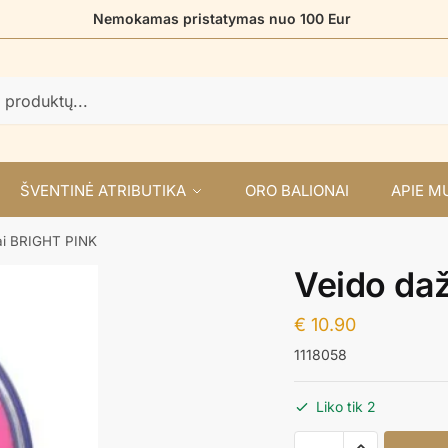
Nemokamas pristatymas nuo 100 Eur
ŠVENTINĖ ATRIBUTIKA
ORO BALIONAI
APIE M
ai BRIGHT PINK
Veido da
€
10.90
1118058
Liko tik 2
produkto