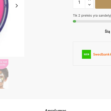
kiekis:
Veido
Tik 2 prekės yra sandely
dažai
BRIGHT
PINK
Šią
Aprašymas