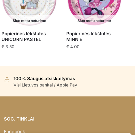
Šiuo metu neturime
Šiuo metu neturime
Popierinės lėkštutės
Popierinės lėkštutės
UNICORN PASTEL
MINNIE
€
3.50
€
4.00
100% Saugus atsiskaitymas
Visi Lietuvos bankai / Apple Pay
SOC. TINKLAI
Facebook