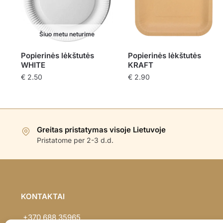
Šiuo metu neturime
Popierinės lėkštutės
Popierinės lėkštutės
WHITE
KRAFT
€
2.50
€
2.90
Greitas pristatymas visoje Lietuvoje
Pristatome per 2-3 d.d.
KONTAKTAI
+370 688 35965