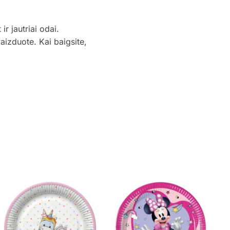
r jautriai odai.
vaizduote. Kai baigsite,