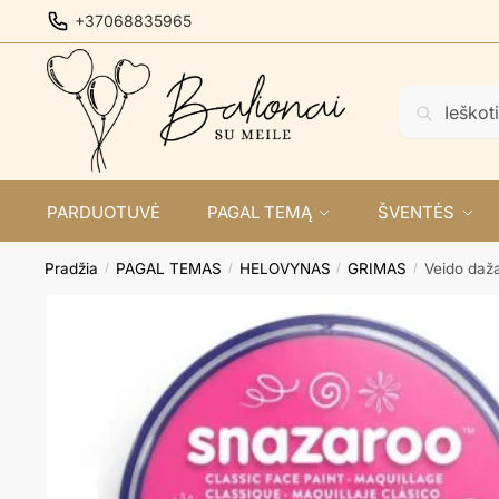
Skip
Skip
+37068835965
to
to
navigation
content
Ieškoti:
Ieškoti
PARDUOTUVĖ
PAGAL TEMĄ
ŠVENTĖS
Pradžia
PAGAL TEMAS
HELOVYNAS
GRIMAS
Veido daž
/
/
/
/