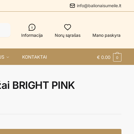
info@balionaisumeile.lt
Informacija
Norų sąrašas
Mano paskyra
US
KONTAKTAI
€
0.00
0
žai BRIGHT PINK