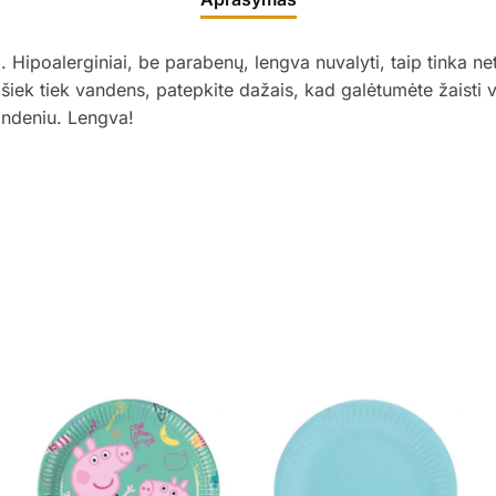
Hipoalerginiai, be parabenų, lengva nuvalyti, taip tinka net i
e šiek tiek vandens, patepkite dažais, kad galėtumėte žaisti 
vandeniu. Lengva!