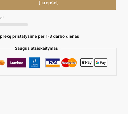
Į krepšelį
je!
 prekę pristatysime per 1-3 darbo dienas
Saugus atsiskaitymas