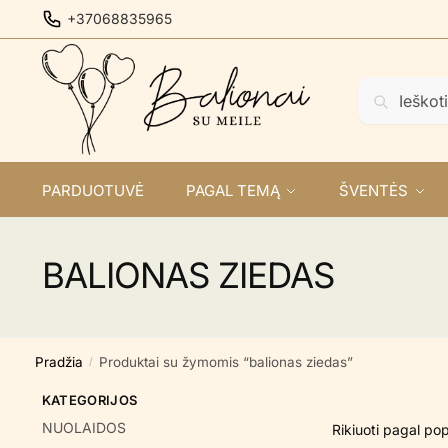
Skip
Skip
+37068835965
to
to
navigation
content
Ieškoti:
Ieškoti
PARDUOTUVĖ
PAGAL TEMĄ
ŠVENTĖS
BALIONAS ZIEDAS
Pradžia
Produktai su žymomis “balionas ziedas”
/
KATEGORIJOS
NUOLAIDOS