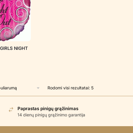
s GIRLS NIGHT
Rūšiuojama
Rodomi visi rezultatai: 5
pagal
populiarumą
Paprastas pinigų grąžinimas
14 dienų pinigų grąžinimo garantija