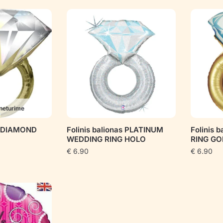
pagal
populiarumą
neturime
as DIAMOND
Folinis balionas PLATINUM
Folinis 
WEDDING RING HOLO
RING GO
€
6.90
€
6.90