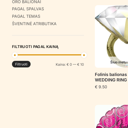
ORO BALIONAI
PAGAL SPALVAS
PAGAL TEMAS
ŠVENTINĖ ATRIBUTIKA
FILTRUOTI PAGAL KAINĄ
Šiuo metu 
Filtruoti
Min
Maks
Kaina:
€ 0
—
€ 10
kaina
kaina
Folinis balion
WEDDING RING
€
9.50