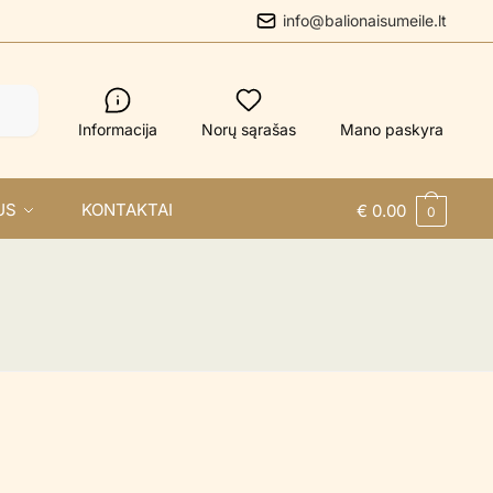
info@balionaisumeile.lt
Informacija
Norų sąrašas
Mano paskyra
US
KONTAKTAI
€
0.00
0