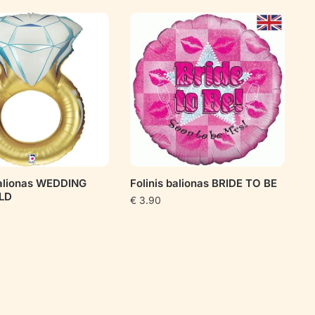
balionas WEDDING
Folinis balionas BRIDE TO BE
LD
€
3.90