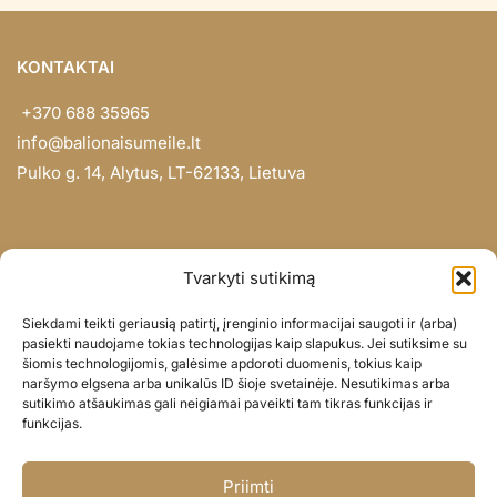
KONTAKTAI
+370 688 35965
info@balionaisumeile.lt
Pulko g. 14, Alytus, LT-62133, Lietuva
INFORMACIJA
Tvarkyti sutikimą
Apie mus
Siekdami teikti geriausią patirtį, įrenginio informacijai saugoti ir (arba)
Didmena
pasiekti naudojame tokias technologijas kaip slapukus. Jei sutiksime su
šiomis technologijomis, galėsime apdoroti duomenis, tokius kaip
Darbų portfolio
naršymo elgsena arba unikalūs ID šioje svetainėje. Nesutikimas arba
Privatumo politika
sutikimo atšaukimas gali neigiamai paveikti tam tikras funkcijas ir
funkcijas.
Parduotuvės politika
SOC. TINKLAI
Priimti