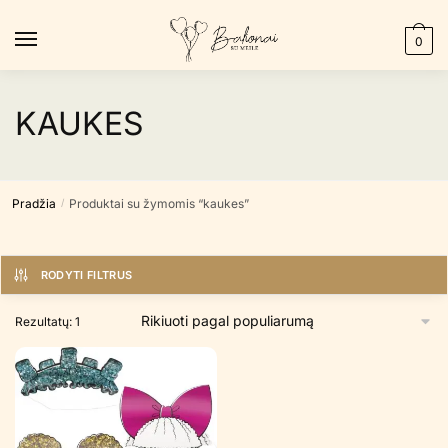
Skip
Skip
to
to
0
navigation
content
KAUKES
Pradžia
Produktai su žymomis “kaukes”
/
RODYTI FILTRUS
Rezultatų: 1