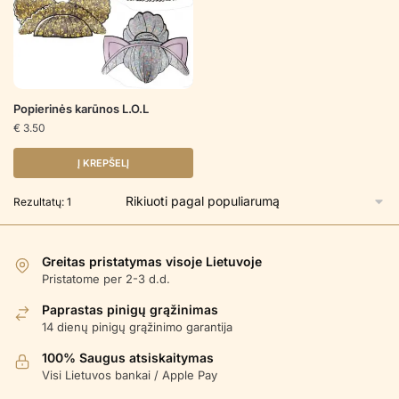
Popierinės karūnos L.O.L
€
3.50
Į KREPŠELĮ
Rezultatų: 1
Greitas pristatymas visoje Lietuvoje
Pristatome per 2-3 d.d.
Paprastas pinigų grąžinimas
14 dienų pinigų grąžinimo garantija
100% Saugus atsiskaitymas
Visi Lietuvos bankai / Apple Pay