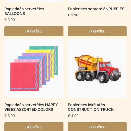
Popierinės servetėlės
Popierinės servetėlės PUPPIES
BALLOONS
€
3.90
€
3.90
Į KREPŠELĮ
Į KREPŠELĮ
Popierinės servetėlės HAPPY
Popierinės lėkštutės
VIBES ASSORTED COLORS
CONSTRUCTION TRUCK
€
3.90
€
4.90
Į KREPŠELĮ
Į KREPŠELĮ