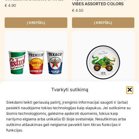
VIBES ASSORTED COLORS
€
4.90
€
4.50
Į KREPŠELĮ
Į KREPŠELĮ
Tvarkyti sutikimą
Popieriniai puodeliai DRAGON
Popierinės lėkštutės DRAGON
Siekdami teikti geriausią patirtį, įrenginio informacijai saugoti ir (arba)
MONSTER
MONSTER
pasiekti naudojame tokias technologijas kaip slapukus. Jei sutiksime su
€
3.90
€
3.90
šiomis technologijomis, galėsime apdoroti duomenis, tokius kaip
naršymo elgsena arba unikalūs ID šioje svetainėje. Nesutikimas arba
Į KREPŠELĮ
Į KREPŠELĮ
sutikimo atšaukimas gali neigiamai paveikti tam tikras funkcijas ir
funkcijas.