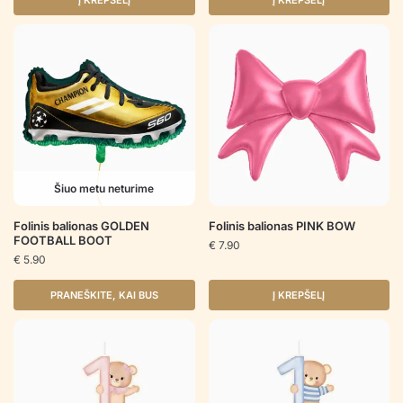
Į KREPŠELĮ
Į KREPŠELĮ
Šiuo metu neturime
Folinis balionas GOLDEN
Folinis balionas PINK BOW
FOOTBALL BOOT
€
7.90
€
5.90
PRANEŠKITE, KAI BUS
Į KREPŠELĮ