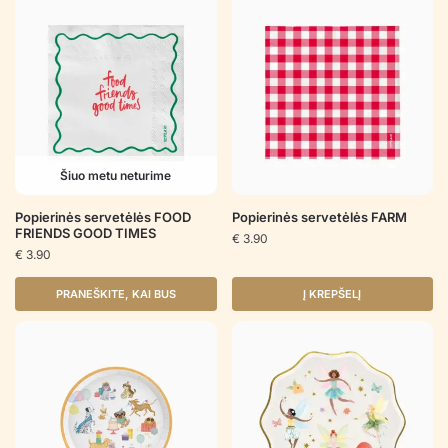
Šiuo metu neturime
Popierinės servetėlės FOOD
Popierinės servetėlės FARM
FRIENDS GOOD TIMES
€
3.90
€
3.90
PRANEŠKITE, KAI BUS
Į KREPŠELĮ