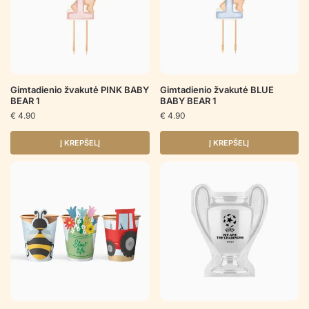
Gimtadienio žvakutė PINK BABY
Gimtadienio žvakutė BLUE
BEAR 1
BABY BEAR 1
€
4.90
€
4.90
Į KREPŠELĮ
Į KREPŠELĮ