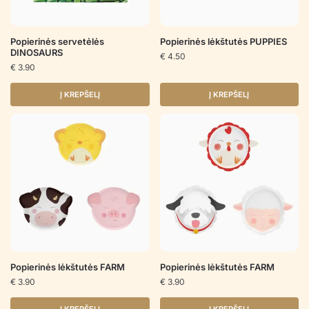
Popierinės servetėlės
Popierinės lėkštutės PUPPIES
DINOSAURS
€
4.50
€
3.90
Į KREPŠELĮ
Į KREPŠELĮ
Popierinės lėkštutės FARM
Popierinės lėkštutės FARM
€
3.90
€
3.90