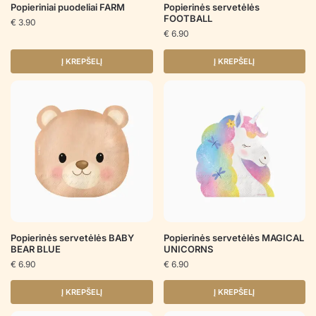
Popieriniai puodeliai FARM
Popierinės servetėlės
FOOTBALL
€
3.90
€
6.90
Į KREPŠELĮ
Į KREPŠELĮ
Popierinės servetėlės BABY
Popierinės servetėlės MAGICAL
BEAR BLUE
UNICORNS
€
6.90
€
6.90
Į KREPŠELĮ
Į KREPŠELĮ