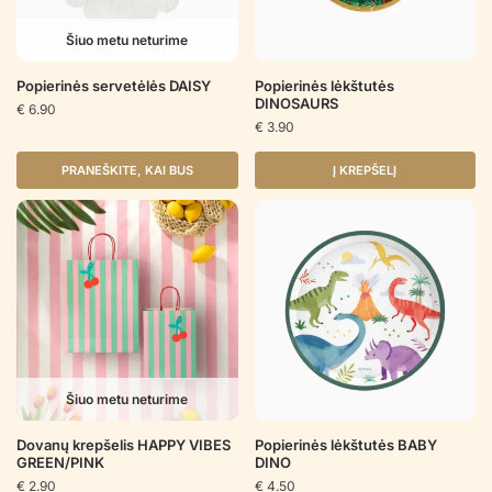
Šiuo metu neturime
Popierinės servetėlės DAISY
Popierinės lėkštutės
DINOSAURS
€
6.90
€
3.90
PRANEŠKITE, KAI BUS
Į KREPŠELĮ
Šiuo metu neturime
Dovanų krepšelis HAPPY VIBES
Popierinės lėkštutės BABY
GREEN/PINK
DINO
€
2.90
€
4.50