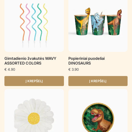
Gimtadienio žvakutės WAVY
Popieriniai puodeliai
ASSORTED COLORS
DINOSAURS
€
4.90
€
3.90
Į KREPŠELĮ
Į KREPŠELĮ