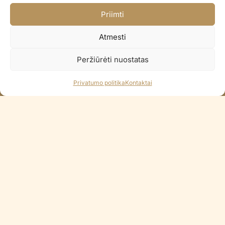
Greitas pristatymas visoje Lietuvoje
Priimti
Pristatome per 2-3 d.d.
Paprastas pinigų grąžinimas
Atmesti
14 dienų pinigų grąžinimo garantija
Peržiūrėti nuostatas
100% Saugus atsiskaitymas
Visi Lietuvos bankai / Apple Pay
Privatumo politika
Kontaktai
KONTAKTAI
+370 688 35965
info@balionaisumeile.lt
Pulko g. 14, Alytus, LT-62133, Lietuva
INFORMACIJA
Apie mus