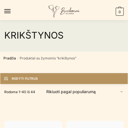
Skip
Skip
to
to
0
navigation
content
KRIKŠTYNOS
Pradžia
Produktai su žymomis “krikštynos”
/
RODYTI FILTRUS
Rūšiuojama
Rodoma 1–40 iš 44
pagal
populiarumą