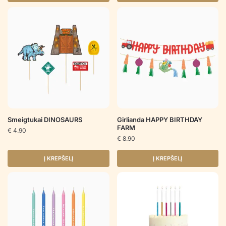
Smeigtukai DINOSAURS
Girlianda HAPPY BIRTHDAY
FARM
€
4.90
€
8.90
Į KREPŠELĮ
Į KREPŠELĮ