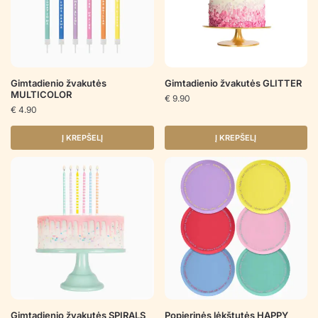
Gimtadienio žvakutės
Gimtadienio žvakutės GLITTER
MULTICOLOR
€
9.90
€
4.90
Į KREPŠELĮ
Į KREPŠELĮ
Gimtadienio žvakutės SPIRALS
Popierinės lėkštutės HAPPY