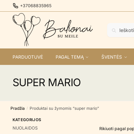
Skip
Skip
+37068835965
to
to
navigation
content
Ieškoti:
Ieškoti
PARDUOTUVĖ
PAGAL TEMĄ
ŠVENTĖS
SUPER MARIO
Pradžia
Produktai su žymomis “super mario”
/
KATEGORIJOS
NUOLAIDOS