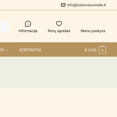
info@balionaisumeile.lt
Informacija
Norų sąrašas
Mano paskyra
US
KONTAKTAI
€
0.00
0