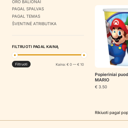
ORO BALIONAI
PAGAL SPALVAS
PAGAL TEMAS
ŠVENTINĖ ATRIBUTIKA
FILTRUOTI PAGAL KAINĄ
Filtruoti
Min
Maks
Kaina:
€ 0
—
€ 10
kaina
kaina
Popieriniai puo
MARIO
€
3.50