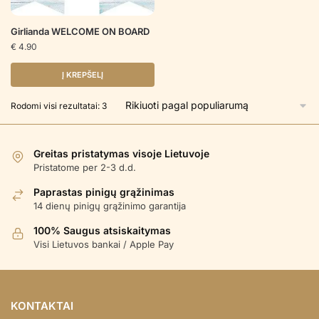
Girlianda WELCOME ON BOARD
€
4.90
Į KREPŠELĮ
Rūšiuojama
Rodomi visi rezultatai: 3
pagal
populiarumą
Greitas pristatymas visoje Lietuvoje
Pristatome per 2-3 d.d.
Paprastas pinigų grąžinimas
14 dienų pinigų grąžinimo garantija
100% Saugus atsiskaitymas
Visi Lietuvos bankai / Apple Pay
KONTAKTAI