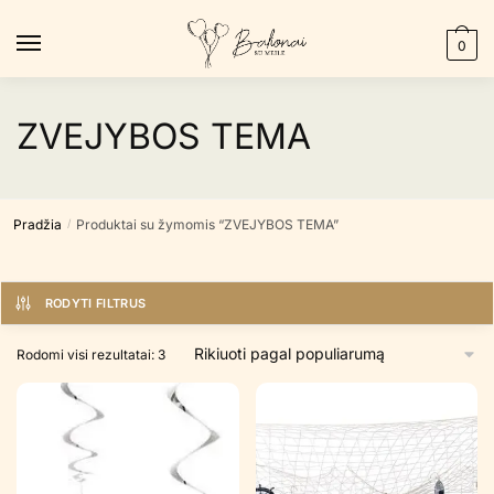
Skip
Skip
to
to
0
navigation
content
ZVEJYBOS TEMA
Pradžia
Produktai su žymomis “ZVEJYBOS TEMA”
/
RODYTI FILTRUS
Rūšiuojama
Rodomi visi rezultatai: 3
pagal
populiarumą