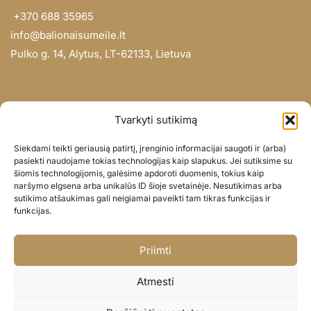
+370 688 35965
info@balionaisumeile.lt
Pulko g. 14, Alytus, LT-62133, Lietuva
INFORMACIJA
Tvarkyti sutikimą
Apie mus
Siekdami teikti geriausią patirtį, įrenginio informacijai saugoti ir (arba)
Didmena
pasiekti naudojame tokias technologijas kaip slapukus. Jei sutiksime su
šiomis technologijomis, galėsime apdoroti duomenis, tokius kaip
Darbų portfolio
naršymo elgsena arba unikalūs ID šioje svetainėje. Nesutikimas arba
Privatumo politika
sutikimo atšaukimas gali neigiamai paveikti tam tikras funkcijas ir
funkcijas.
Parduotuvės politika
SOC. TINKLAI
Priimti
Facebook
Atmesti
Instagram