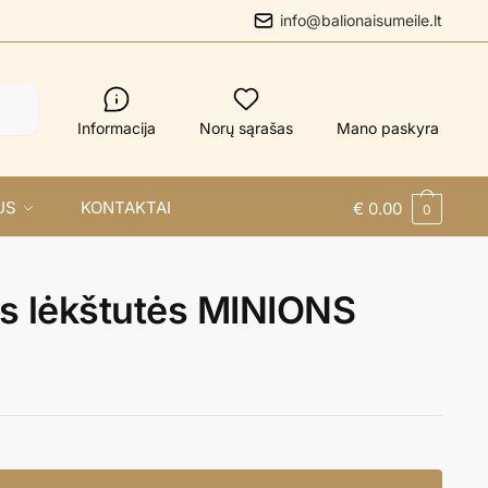
info@balionaisumeile.lt
Informacija
Norų sąrašas
Mano paskyra
US
KONTAKTAI
€
0.00
0
ės lėkštutės MINIONS