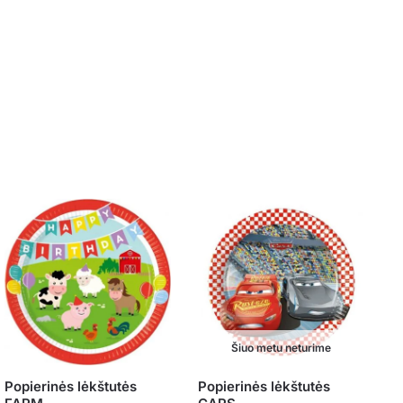
Šiuo metu neturime
Popierinės lėkštutės
Popierinės lėkštutės