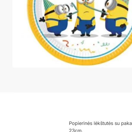
Popierinės lėkštutės su paka
23cm,