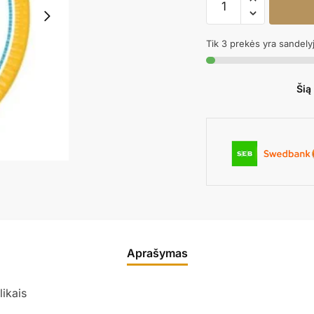
kiekis:
Popierinės
Tik 3 prekės yra sandely
lėkštutės
MINIONS
Šią
Aprašymas
likais