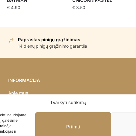
BATMAN
UNICORN PASTEL
€
4.90
€
3.50
Paprastas pinigų grąžinimas
14 dienų pinigų grąžinimo garantija
INFORMACIJA
Apie mus
Didmena
Tvarkyti sutikimą
Darbų portfolio
asiekti naudojame
Privatumo politika
s, galėsime
Parduotuvės politika
tainėje.
Priimti
nkcijas ir