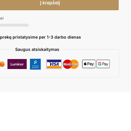
Į krepšelį
je!
 prekę pristatysime per 1-3 darbo dienas
Saugus atsiskaitymas