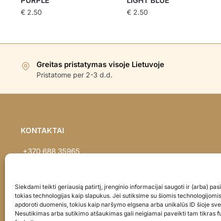
PURPLE
LIGHT BLUE
€
2.50
€
2.50
Greitas pristatymas visoje Lietuvoje
Pristatome per 2-3 d.d.
KONTAKTAI
+370 688 35965
info@balionaisumeile.lt
Pulko g. 14, Alytus, LT-62133, Lietuva
Siekdami teikti geriausią patirtį, įrenginio informacijai saugoti ir (arba) p
tokias technologijas kaip slapukus. Jei sutiksime su šiomis technologijomi
apdoroti duomenis, tokius kaip naršymo elgsena arba unikalūs ID šioje sve
Nesutikimas arba sutikimo atšaukimas gali neigiamai paveikti tam tikras fu