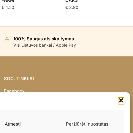
FARM
CARS
€
4.50
€
3.90
100% Saugus atsiskaitymas
Visi Lietuvos bankai / Apple Pay
SOC. TINKLAI
Facebook
Instagram
Atmesti
Peržiūrėti nuostatas