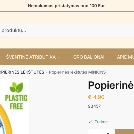
Nemokamas pristatymas nuo 100 Eur
ŠVENTINĖ ATRIBUTIKA
ORO BALIONAI
APIE M
OPIERINĖS LĖKŠTUTĖS
Popierinės lėkštutės MINIONS
/
Popierin
€
4.90
93457
Turime
produkto