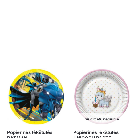
Šiuo metu neturime
Popierinės lėkštutės
Popierinės lėkštutės