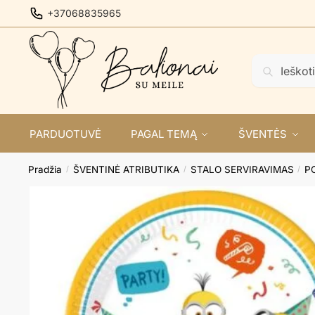
Skip
Skip
+37068835965
to
to
navigation
content
Ieškoti:
Ieškoti
PARDUOTUVĖ
PAGAL TEMĄ
ŠVENTĖS
Pradžia
ŠVENTINĖ ATRIBUTIKA
STALO SERVIRAVIMAS
P
/
/
/