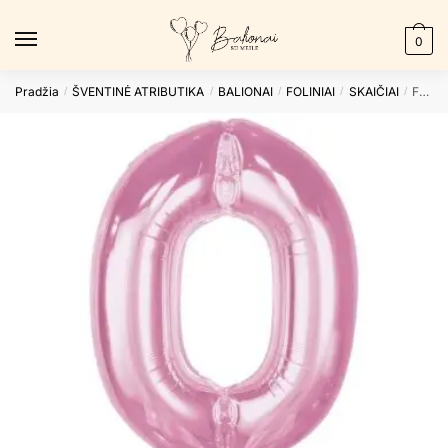
Skip
Skip
to
to
0
navigation
content
Pradžia
ŠVENTINĖ ATRIBUTIKA
BALIONAI
FOLINIAI
SKAIČIAI
Folinis balionas 0 LIGHT PINK, 92cm.
/
/
/
/
/