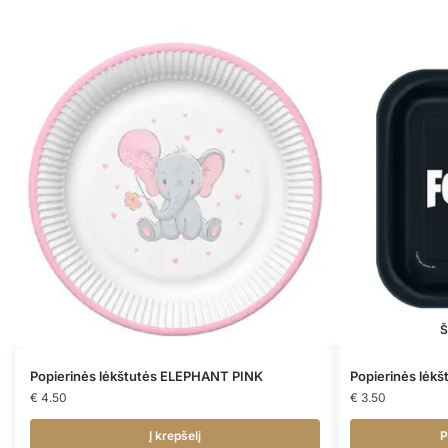
Š
Popierinės lėkštutės ELEPHANT PINK
Popierinės lėk
€
4.50
€
3.50
Į krepšelį
P