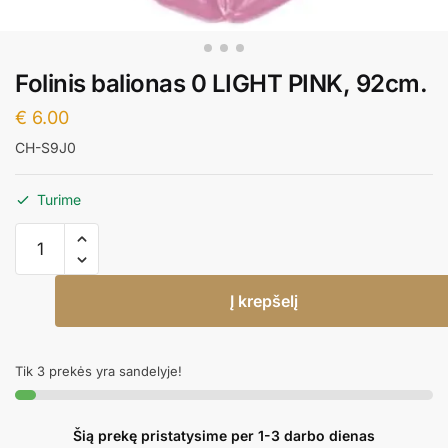
Folinis balionas 0 LIGHT PINK, 92cm.
€
6.00
CH-S9J0
Turime
produkto
kiekis:
Folinis
Į krepšelį
balionas
0
LIGHT
Tik 3 prekės yra sandelyje!
PINK,
92cm.
Šią prekę pristatysime per 1-3 darbo dienas