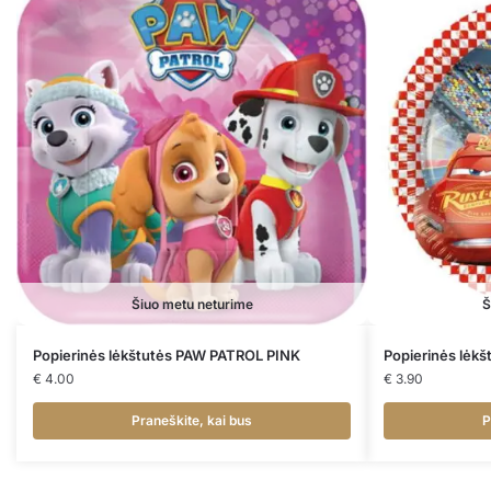
Šiuo metu neturime
Š
Popierinės lėkštutės PAW PATROL PINK
Popierinės lėk
€
4.00
€
3.90
Praneškite, kai bus
P