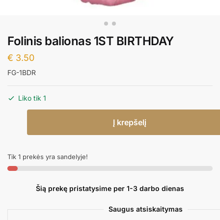
Folinis balionas 1ST BIRTHDAY
€
3.50
FG-1BDR
Liko tik 1
produkto
Į krepšelį
kiekis:
Folinis
balionas
Tik 1 prekės yra sandelyje!
1ST
BIRTHDAY
Šią prekę pristatysime per 1-3 darbo dienas
Saugus atsiskaitymas