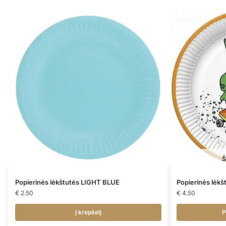
Š
Popierinės lėkštutės LIGHT BLUE
Popierinės lėk
€
2.50
€
4.50
Į krepšelį
P