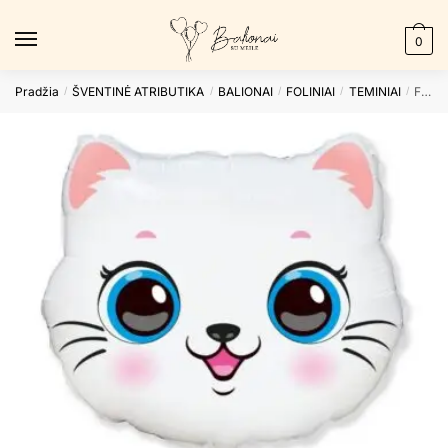
Skip
Skip
to
to
0
navigation
content
Pradžia
ŠVENTINĖ ATRIBUTIKA
BALIONAI
FOLINIAI
TEMINIAI
Folinis balionas CAT HEAD nepakuotas
/
/
/
/
/