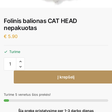
Folinis balionas CAT HEAD
nepakuotas
€
5.90
Turime
produkto
kiekis:
Folinis
Į krepšelį
balionas
CAT
HEAD
Turime 5 venetus šios prekės!
nepakuotas
Šią prekę pristatysime per 1-3 darbo dienas