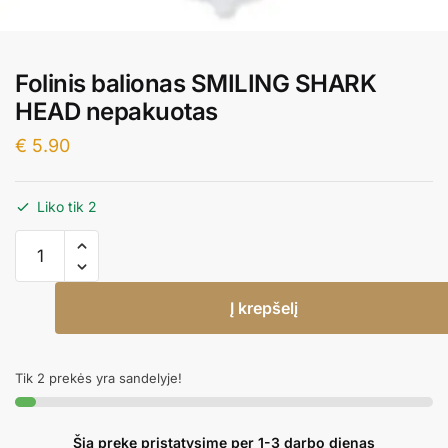
Folinis balionas SMILING SHARK
HEAD nepakuotas
€
5.90
Liko tik 2
produkto
kiekis:
Folinis
Į krepšelį
balionas
SMILING
SHARK
Tik 2 prekės yra sandelyje!
HEAD
nepakuotas
Šią prekę pristatysime per 1-3 darbo dienas