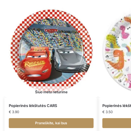
Šiuo metu neturime
Popierinės lėkštutės CARS
Popierinės lė
€
3.90
€
3.50
Praneškite, kai bus