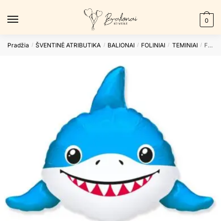
Skip
Skip
to
to
0
navigation
content
Pradžia
ŠVENTINĖ ATRIBUTIKA
BALIONAI
FOLINIAI
TEMINIAI
Folinis balionas SMILING SHARK HEAD nepakuotas
/
/
/
/
/