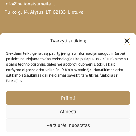
info@balionaisumeile.lt
Pulko g. 14, Alytus, LT-62133, Lietuva
INFORMACIJA
Tvarkyti sutikimą
Apie mus
Siekdami teikti geriausią patirtį, įrenginio informacijai saugoti ir (arba)
Didmena
pasiekti naudojame tokias technologijas kaip slapukus. Jei sutiksime su
šiomis technologijomis, galėsime apdoroti duomenis, tokius kaip
Darbų portfolio
naršymo elgsena arba unikalūs ID šioje svetainėje. Nesutikimas arba
Privatumo politika
sutikimo atšaukimas gali neigiamai paveikti tam tikras funkcijas ir
funkcijas.
Parduotuvės politika
SOC. TINKLAI
Priimti
Facebook
Atmesti
Instagram
Peržiūrėti nuostatas
© BALIONAISUMEILE 2024