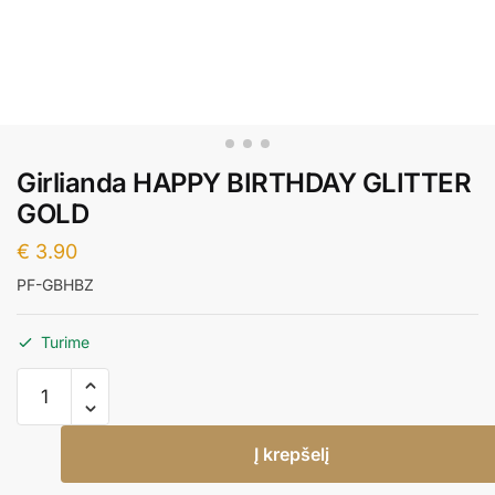
Girlianda HAPPY BIRTHDAY GLITTER
GOLD
€
3.90
PF-GBHBZ
Turime
produkto
kiekis:
Girlianda
Į krepšelį
HAPPY
BIRTHDAY