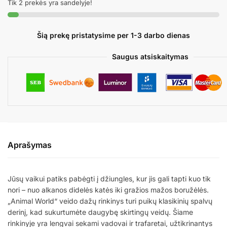
Tik 2 prekės yra sandelyje!
rinkinys
ANIMAL
Šią prekę pristatysime per 1-3 darbo dienas
Saugus atsiskaitymas
Aprašymas
Jūsų vaikui patiks pabėgti į džiungles, kur jis gali tapti kuo tik
nori – nuo ​​alkanos didelės katės iki gražios mažos boružėlės.
„Animal World“ veido dažų rinkinys turi puikų klasikinių spalvų
derinį, kad sukurtumėte daugybę skirtingų veidų. Šiame
rinkinyje yra lengvai sekami vadovai ir trafaretai, užtikrinantys