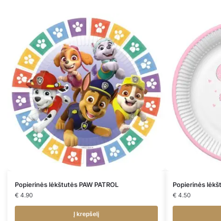
Popierinės lėkštutės PAW PATROL
Popierinės lėk
€
4.90
€
4.50
Į krepšelį