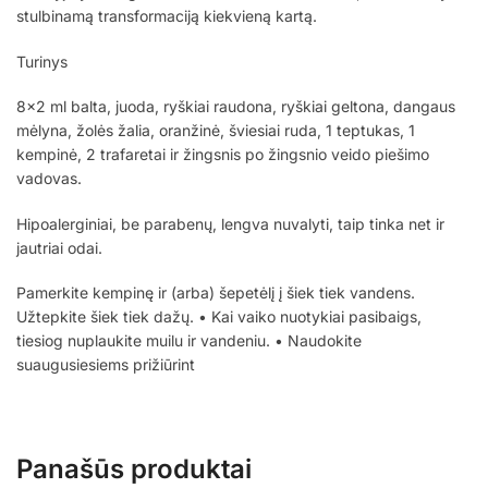
stulbinamą transformaciją kiekvieną kartą.
Turinys
8×2 ml balta, juoda, ryškiai raudona, ryškiai geltona, dangaus
mėlyna, žolės žalia, oranžinė, šviesiai ruda, 1 teptukas, 1
kempinė, 2 trafaretai ir žingsnis po žingsnio veido piešimo
vadovas.
Hipoalerginiai, be parabenų, lengva nuvalyti, taip tinka net ir
jautriai odai.
Pamerkite kempinę ir (arba) šepetėlį į šiek tiek vandens.
Užtepkite šiek tiek dažų. • Kai vaiko nuotykiai pasibaigs,
tiesiog nuplaukite muilu ir vandeniu. • Naudokite
suaugusiesiems prižiūrint
Panašūs produktai