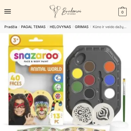
Skip
Skip
to
to
0
navigation
content
Pradžia
PAGAL TEMAS
HELOVYNAS
GRIMAS
Kūno ir veido dažų rinkinys ANIMAL
/
/
/
/