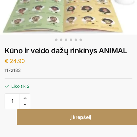
Kūno ir veido dažų rinkinys ANIMAL
€
24.90
1172183
Liko tik 2
produkto
kiekis:
Kūno
Į krepšelį
ir
veido
dažų