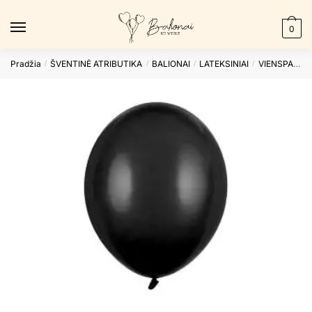
Skip
Skip
to
to
0
navigation
content
Pradžia
ŠVENTINĖ ATRIBUTIKA
BALIONAI
LATEKSINIAI
VIENSPALVIAI
/
/
/
/