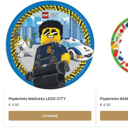
Popierinės lėkštutės LEGO CITY
Popierinės lėk
€
4.90
€
4.50
Į krepšelį