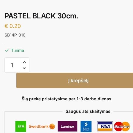
PASTEL BLACK 30cm.
€
0.20
SB14P-010
Turime
produkto
kiekis:
PASTEL
Į krepšelį
BLACK
30cm.
Šią prekę pristatysime per 1-3 darbo dienas
Saugus atsiskaitymas