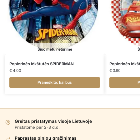
Šiuo metu neturime
Š
Popierinės lėkštutės SPIDERMAN
Popierinės lėk
€
4.00
€
3.90
Praneškite, kai bus
P
Greitas pristatymas visoje Lietuvoje
Pristatome per 2-3 d.d.
Paprastas pinigų grąžinimas