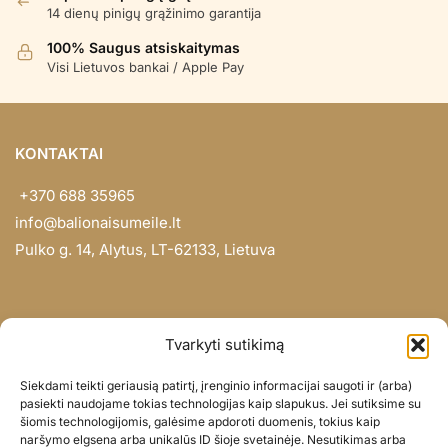
14 dienų pinigų grąžinimo garantija
100% Saugus atsiskaitymas
Visi Lietuvos bankai / Apple Pay
KONTAKTAI
+370 688 35965
info@balionaisumeile.lt
Pulko g. 14, Alytus, LT-62133, Lietuva
INFORMACIJA
Tvarkyti sutikimą
Apie mus
Siekdami teikti geriausią patirtį, įrenginio informacijai saugoti ir (arba)
Didmena
pasiekti naudojame tokias technologijas kaip slapukus. Jei sutiksime su
šiomis technologijomis, galėsime apdoroti duomenis, tokius kaip
Darbų portfolio
naršymo elgsena arba unikalūs ID šioje svetainėje. Nesutikimas arba