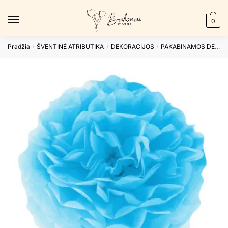
Skip
Skip
to
to
0
navigation
content
Pradžia
ŠVENTINĖ ATRIBUTIKA
DEKORACIJOS
PAKABINAMOS DEKORACIJOS
/
/
/