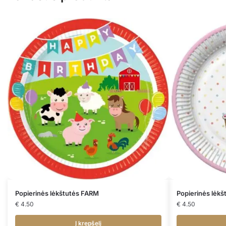
Popierinės lėkštutės FARM
Popierinės lėk
€
4.50
€
4.50
Į krepšelį