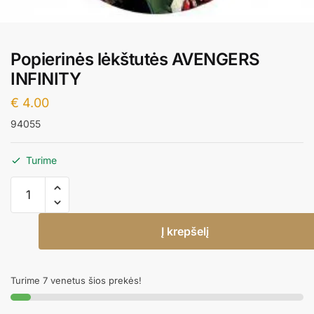
Popierinės lėkštutės AVENGERS
INFINITY
€
4.00
94055
Turime
produkto
kiekis:
Popierinės
Į krepšelį
lėkštutės
AVENGERS
INFINITY
Turime 7 venetus šios prekės!