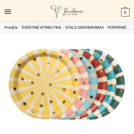
Skip
Skip
to
to
0
navigation
content
Pradžia
ŠVENTINĖ ATRIBUTIKA
STALO SERVIRAVIMAS
POPIERINĖS LĖKŠTUTĖS
/
/
/