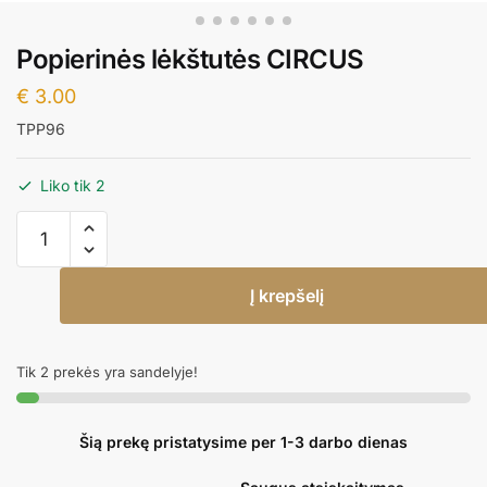
Popierinės lėkštutės CIRCUS
€
3.00
TPP96
Liko tik 2
produkto
kiekis:
Popierinės
Į krepšelį
lėkštutės
CIRCUS
Tik 2 prekės yra sandelyje!
Šią prekę pristatysime per 1-3 darbo dienas