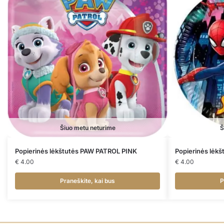
Šiuo metu neturime
Š
Popierinės lėkštutės PAW PATROL PINK
Popierinės lėk
€
4.00
€
4.00
Praneškite, kai bus
P