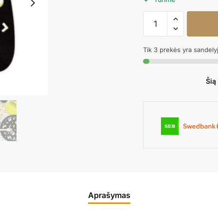
produkto
kiekis:
Popierinės
Tik 3 prekės yra sandely
servetėlės
GAMEPAD
Šią
Aprašymas