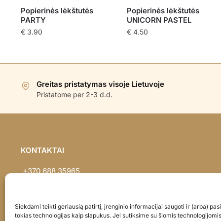
Popierinės lėkštutės
Popierinės lėkštutės
PARTY
UNICORN PASTEL
€
3.90
€
4.50
Greitas pristatymas visoje Lietuvoje
Pristatome per 2-3 d.d.
KONTAKTAI
+370 688 35965
info@balionaisumeile.lt
Pulko g. 14, Alytus, LT-62133, Lietuva
Siekdami teikti geriausią patirtį, įrenginio informacijai saugoti ir (arba) p
tokias technologijas kaip slapukus. Jei sutiksime su šiomis technologijomi