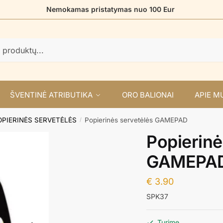
Nemokamas pristatymas nuo 100 Eur
ŠVENTINĖ ATRIBUTIKA
ORO BALIONAI
APIE M
OPIERINĖS SERVETĖLĖS
Popierinės servetėlės GAMEPAD
/
Popierinė
GAMEPA
€
3.90
SPK37
Turime