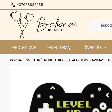
Skip
Skip
+37068835965
to
to
navigation
content
Ieškoti:
Ieškoti
PARDUOTUVĖ
PAGAL TEMĄ
ŠVENTĖS
Pradžia
ŠVENTINĖ ATRIBUTIKA
STALO SERVIRAVIMAS
P
/
/
/