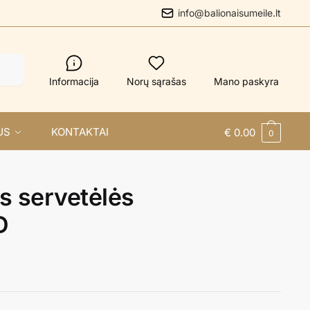
info@balionaisumeile.lt
Informacija
Norų sąrašas
Mano paskyra
US
KONTAKTAI
€
0.00
0
s servetėlės
D