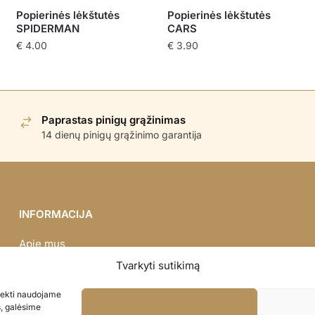
Popierinės lėkštutės
Popierinės lėkštutės
SPIDERMAN
CARS
€
4.00
€
3.90
Paprastas pinigų grąžinimas
14 dienų pinigų grąžinimo garantija
INFORMACIJA
Apie mus
Didmena
Tvarkyti sutikimą
Darbų portfolio
asiekti naudojame
Privatumo politika
s, galėsime