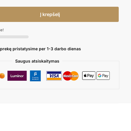
Į krepšelį
je!
 prekę pristatysime per 1-3 darbo dienas
Saugus atsiskaitymas