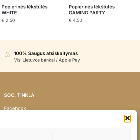
Popierinės lėkštutės
Popierinės lėkštutės
WHITE
GAMING PARTY
€
2.50
€
4.50
100% Saugus atsiskaitymas
Visi Lietuvos bankai / Apple Pay
SOC. TINKLAI
Facebook
Instagram