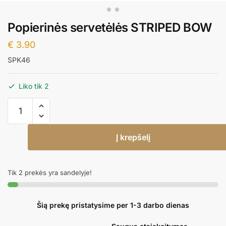
Popierinės servetėlės STRIPED BOW
€
3.90
SPK46
Liko tik 2
produkto
kiekis:
Popierinės
Į krepšelį
servetėlės
STRIPED
BOW
Tik 2 prekės yra sandelyje!
Šią prekę pristatysime per 1-3 darbo dienas