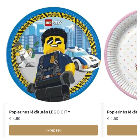
Popierinės lėkštutės LEGO CITY
Popierinės lėk
€
4.90
€
4.50
Į krepšelį