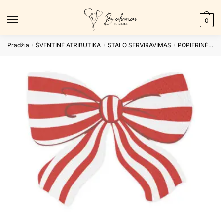
Skip
Skip
to
to
0
navigation
content
Pradžia
ŠVENTINĖ ATRIBUTIKA
STALO SERVIRAVIMAS
POPIERINĖS SERVETĖLĖS
/
/
/