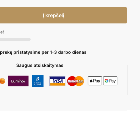
Į krepšelį
je!
 prekę pristatysime per 1-3 darbo dienas
Saugus atsiskaitymas