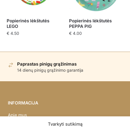
Popierinės lėkštutės
Popierinės lėkštutės
LEGO
PEPPA PIG
€
4.50
€
4.00
Paprastas pinigų grąžinimas
14 dienų pinigų grąžinimo garantija
INFORMACIJA
Apie mus
Didmena
Tvarkyti sutikimą