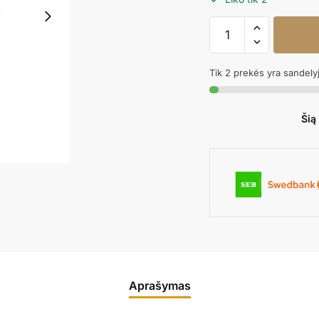
produkto
kiekis:
Popierinia
Tik 2 prekės yra sandely
šiaudeliai
FOOTBALL
Šią
Aprašymas