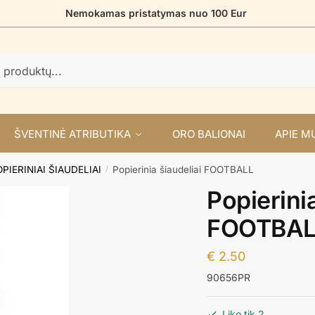
Nemokamas pristatymas nuo 100 Eur
ŠVENTINĖ ATRIBUTIKA
ORO BALIONAI
APIE M
PIERINIAI ŠIAUDELIAI
Popierinia šiaudeliai FOOTBALL
/
Popierinia
FOOTBAL
€
2.50
90656PR
Liko tik 2