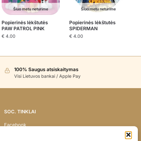
Šiuo metu neturime
Šiuo metu neturime
Popierinės lėkštutės
Popierinės lėkštutės
PAW PATROL PINK
SPIDERMAN
€
4.00
€
4.00
100% Saugus atsiskaitymas
Visi Lietuvos bankai / Apple Pay
SOC. TINKLAI
Facebook
Instagram