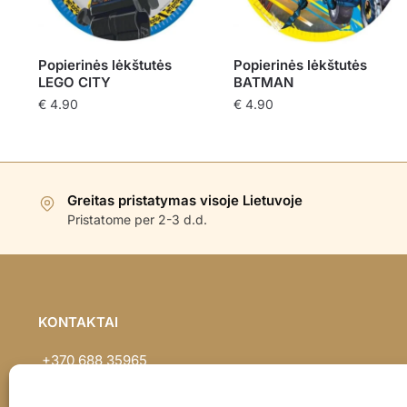
Popierinės lėkštutės
Popierinės lėkštutės
LEGO CITY
BATMAN
€
4.90
€
4.90
Greitas pristatymas visoje Lietuvoje
Pristatome per 2-3 d.d.
KONTAKTAI
+370 688 35965
info@balionaisumeile.lt