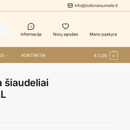
info@balionaisumeile.lt
Informacija
Norų sąrašas
Mano paskyra
US
KONTAKTAI
€
0.00
0
 šiaudeliai
L