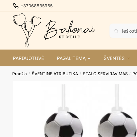
Skip
Skip
+37068835965
to
to
navigation
content
Ieškoti:
Ieškoti
PARDUOTUVĖ
PAGAL TEMĄ
ŠVENTĖS
Pradžia
ŠVENTINĖ ATRIBUTIKA
STALO SERVIRAVIMAS
PO
/
/
/