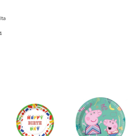
lta
4